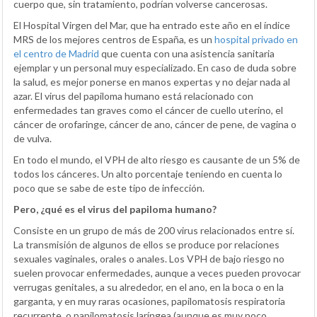
cuerpo que, sin tratamiento, podrían volverse cancerosas.
El Hospital Virgen del Mar, que ha entrado este año en el índice
MRS de los mejores centros de España, es un
hospital privado en
el centro de Madrid
que cuenta con una asistencia sanitaria
ejemplar y un personal muy especializado. En caso de duda sobre
la salud, es mejor ponerse en manos expertas y no dejar nada al
azar. El virus del papiloma humano está relacionado con
enfermedades tan graves como el cáncer de cuello uterino, el
cáncer de orofaringe, cáncer de ano, cáncer de pene, de vagina o
de vulva.
En todo el mundo, el VPH de alto riesgo es causante de un 5% de
todos los cánceres. Un alto porcentaje teniendo en cuenta lo
poco que se sabe de este tipo de infección.
Pero, ¿qué es el virus del papiloma humano?
Consiste en un grupo de más de 200 virus relacionados entre sí.
La transmisión de algunos de ellos se produce por relaciones
sexuales vaginales, orales o anales. Los VPH de bajo riesgo no
suelen provocar enfermedades, aunque a veces pueden provocar
verrugas genitales, a su alrededor, en el ano, en la boca o en la
garganta, y en muy raras ocasiones, papilomatosis respiratoria
recurrente, o papilomatosis laríngea (aunque es muy poco