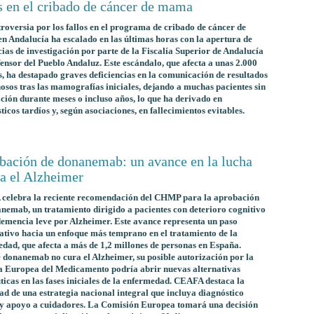
s en el cribado de cáncer de mama
roversia por los fallos en el programa de cribado de cáncer de
 Andalucía ha escalado en las últimas horas con la apertura de
cias de investigación por parte de la Fiscalía Superior de Andalucía
fensor del Pueblo Andaluz. Este escándalo, que afecta a unas 2.000
, ha destapado graves deficiencias en la comunicación de resultados
osos tras las mamografías iniciales, dejando a muchas pacientes sin
ación durante meses o incluso años, lo que ha derivado en
ticos tardíos y, según asociaciones, en fallecimientos evitables.
bación de donanemab: un avance en la lucha
ra el Alzheimer
celebra la reciente recomendación del CHMP para la aprobación
nemab, un tratamiento dirigido a pacientes con deterioro cognitivo
demencia leve por Alzheimer. Este avance representa un paso
cativo hacia un enfoque más temprano en el tratamiento de la
dad, que afecta a más de 1,2 millones de personas en España.
donanemab no cura el Alzheimer, su posible autorización por la
a Europea del Medicamento podría abrir nuevas alternativas
ticas en las fases iniciales de la enfermedad. CEAFA destaca la
ad de una estrategia nacional integral que incluya diagnóstico
 y apoyo a cuidadores. La Comisión Europea tomará una decisión