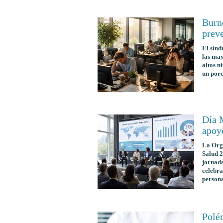
Burn
preve
El
sínd
las may
altos n
un porc
Día M
apoy
La Org
Salud 
jornada
celebra
persona
Polém