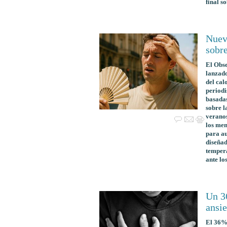
final s
Nuev
sobre
El Obs
lanzado
del cal
periodi
basadas
sobre l
veranos
los men
para au
diseñad
tempera
ante lo
Un 3
ansie
El 36% 