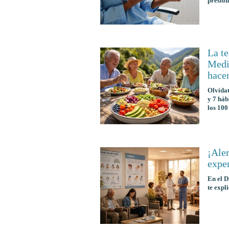
presión
La t
Medic
hace
Olvídat
y 7 háb
los 100
¡Aler
exper
En el D
te expl