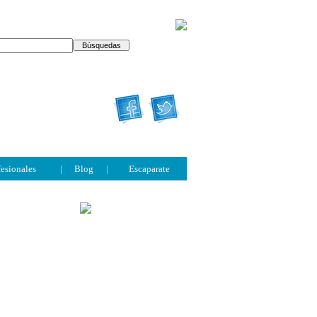
fesionales
|
Blog
|
Escaparate