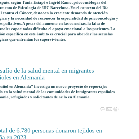
spués, según Tània Estapé e Ingrid Ramo, psicooncólogas del
mento de Psicología de UIC Barcelona. En el contexto del Día
 contra el Cáncer, destacan la creciente demanda de atención
gica y la necesidad de reconocer la especialidad de psicooncología y
s paliativos. A pesar del aumento en las consultas, la falta de
onales capacitados dificulta el apoyo emocional a los pacientes. La
ón específica en este ámbito es crucial para abordar las secuelas
gicas que enfrentan los supervivientes.
safío de la salud mental en migrantes
ñoles en Alemania
añol en Alemania” investiga un nuevo proyecto de reportajes
o en la salud mental de las comunidades de inmigrantes españoles
ania, refugiados y solicitantes de asilo en Alemania.
tal de 6.780 personas donaron tejidos en
ña en 2023