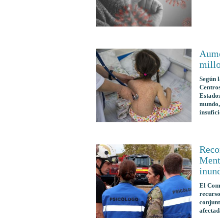
Aume
millo
Según l
Centros
Estados
mundo, 
insufic
Reco
Menta
inun
El Comi
recurso
conjunt
afectad