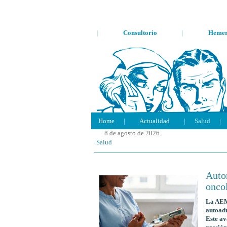
|
Consultorio
|
Hemer
Home
|
Actualidad
|
Salud
|
8 de agosto de 2026
Salud
Auto
onco
La AEM
autoadm
Este av