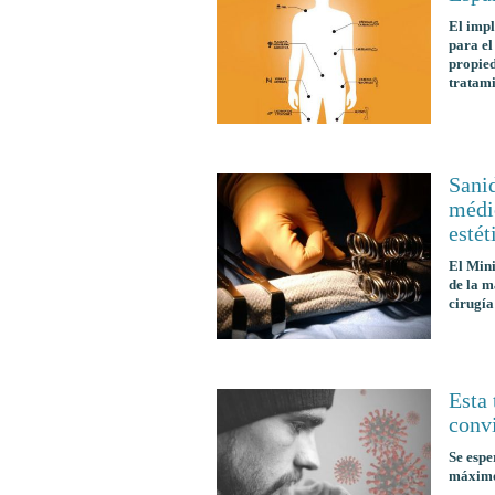
El impl
para el
propied
tratami
Sani
médic
estét
El Mini
de la m
cirugía
Esta
conv
Se espe
máximo