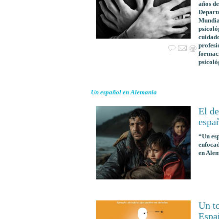
años de
Departa
Mundial
psicoló
cuidado
profesi
formaci
psicoló
Un español en Alemania
El de
espa
“Un esp
enfocad
en Alem
Un to
Espa