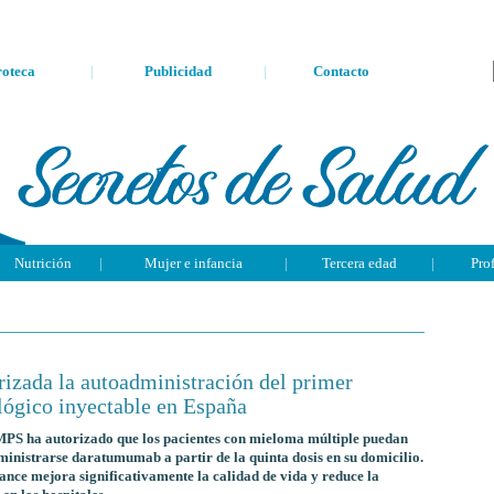
oteca
|
Publicidad
|
Contacto
Nutrición
|
Mujer e infancia
|
Tercera edad
|
Pro
rizada la autoadministración del primer
lógico inyectable en España
PS ha autorizado que los pacientes con mieloma múltiple puedan
inistrarse daratumumab a partir de la quinta dosis en su domicilio.
ance mejora significativamente la calidad de vida y reduce la