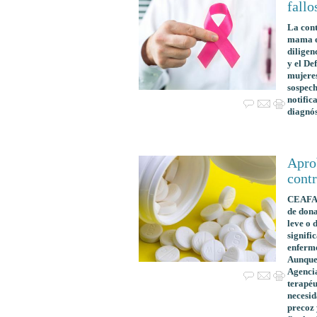
fallo
La cont
mama en
diligen
y el De
mujeres
sospech
notific
diagnós
Apro
cont
CEAFA 
de dona
leve o 
signifi
enferme
Aunque 
Agenci
terapéu
necesid
precoz