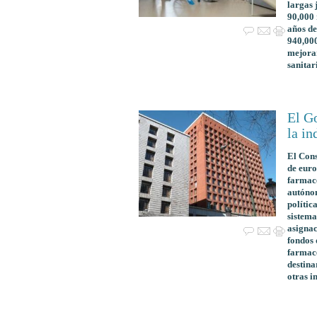
largas 
90,000 
años de
940,000
mejorar
sanitar
El G
la in
El Cons
de euro
farmacé
autónom
polític
sistema
asignac
fondos 
farmacé
destina
otras i