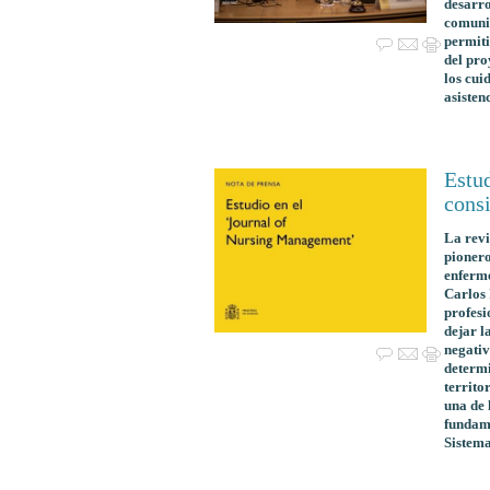
desarro
comunid
permiti
del pro
los cui
asisten
Estu
cons
La revi
pionero
enferme
Carlos 
profesi
dejar l
negativ
determi
territo
una de 
fundame
Sistema