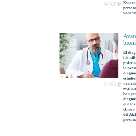
Esta co
persona
vacante
Avan
biom
El diag
identif
práctic
la pres
diagnós
estudio
varieda
evaluac
han per
diagnós
que los
clínico
del Alz
persona