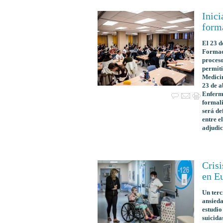
Inici
forma
El 23 d
Formaci
proceso
permiti
Medicin
23 de a
Enferme
formali
será de
entre e
adjudic
Crisi
en Eu
Un terc
ansieda
estudio
suicida