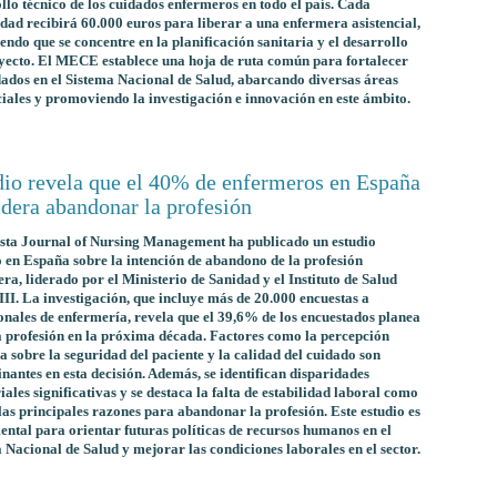
llo técnico de los cuidados enfermeros en todo el país. Cada
ad recibirá 60.000 euros para liberar a una enfermera asistencial,
endo que se concentre en la planificación sanitaria y el desarrollo
yecto. El MECE establece una hoja de ruta común para fortalecer
dados en el Sistema Nacional de Salud, abarcando diversas áreas
ciales y promoviendo la investigación e innovación en este ámbito.
dio revela que el 40% de enfermeros en España
idera abandonar la profesión
sta Journal of Nursing Management ha publicado un estudio
 en España sobre la intención de abandono de la profesión
ra, liderado por el Ministerio de Sanidad y el Instituto de Salud
III. La investigación, que incluye más de 20.000 encuestas a
onales de enfermería, revela que el 39,6% de los encuestados planea
a profesión en la próxima década. Factores como la percepción
a sobre la seguridad del paciente y la calidad del cuidado son
nantes en esta decisión. Además, se identifican disparidades
riales significativas y se destaca la falta de estabilidad laboral como
las principales razones para abandonar la profesión. Este estudio es
ntal para orientar futuras políticas de recursos humanos en el
 Nacional de Salud y mejorar las condiciones laborales en el sector.