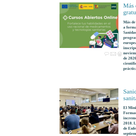
Más 
gratu
Más de 
a forma
Sanidad
program
europea
inscrip
noviemb
de 2026
científ
práctic
Sani
sanit
El Mini
Formaci
increme
2018. L
de Enfe
septiem