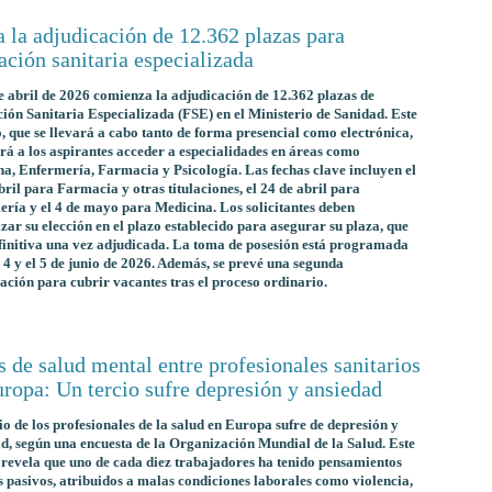
a la adjudicación de 12.362 plazas para
ción sanitaria especializada
e abril de 2026 comienza la adjudicación de 12.362 plazas de
ón Sanitaria Especializada (FSE) en el Ministerio de Sanidad. Este
, que se llevará a cabo tanto de forma presencial como electrónica,
rá a los aspirantes acceder a especialidades en áreas como
a, Enfermería, Farmacia y Psicología. Las fechas clave incluyen el
bril para Farmacia y otras titulaciones, el 24 de abril para
ría y el 4 de mayo para Medicina. Los solicitantes deben
zar su elección en el plazo establecido para asegurar su plaza, que
finitiva una vez adjudicada. La toma de posesión está programada
l 4 y el 5 de junio de 2026. Además, se prevé una segunda
ación para cubrir vacantes tras el proceso ordinario.
s de salud mental entre profesionales sanitarios
ropa: Un tercio sufre depresión y ansiedad
io de los profesionales de la salud en Europa sufre de depresión y
d, según una encuesta de la Organización Mundial de la Salud. Este
 revela que uno de cada diez trabajadores ha tenido pensamientos
s pasivos, atribuidos a malas condiciones laborales como violencia,