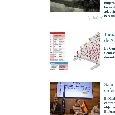
mujeres
largo d
adaptán
necesid
Jorna
de A
La Com
Centros
durante
Sanid
enfe
El Mini
contra
objetiv
Enferme