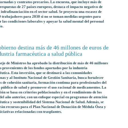
jornadas y contratos precarios. La encuesta, que incluye más de
respuestas de 27 países europeos, destaca el impacto negativo de
 infrafinanciación en el sector salud. Se proyecta una escasez de
 trabajadores para 2030 si no se toman medidas urgentes para
 las condiciones laborales y apoyar la salud mental del personal
io.
obierno destina más de 46 millones de euros de
dustria farmacéutica a salud pública
ejo de Ministros ha aprobado la distribución de más de 46 millones
s provenientes de los fondos aportados por la industria
utica. Esta inversión, que se destinará a las comunidades
as y al Instituto Nacional de Gestión Sanitaria, busca fortalecer
as de cohesión sanitaria, formación continua para profesionales del
 público de salud y promover el uso racional de medicamentos. La
ión se basa en criterios poblacionales y en el rendimiento de los
del año anterior, con un enfoque especial en programas de atención
utica y sostenibilidad del Sistema Nacional de Salud. Además, se
rán recursos para el Plan Nacional de Donación de Médula Ósea y
niciativas relacionadas con trasplantes.