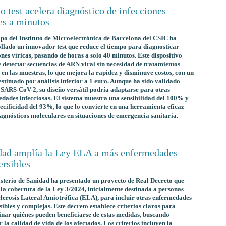
 test acelera diagnóstico de infecciones
es a minutos
po del Instituto de Microelectrónica de Barcelona del CSIC ha
llado un innovador test que reduce el tiempo para diagnosticar
ones víricas, pasando de horas a solo 40 minutos. Este dispositivo
 detectar secuencias de ARN viral sin necesidad de tratamientos
 en las muestras, lo que mejora la rapidez y disminuye costos, con un
estimado por análisis inferior a 1 euro. Aunque ha sido validado
 SARS-CoV-2, su diseño versátil podría adaptarse para otras
dades infecciosas. El sistema muestra una sensibilidad del 100% y
ecificidad del 93%, lo que lo convierte en una herramienta eficaz
agnósticos moleculares en situaciones de emergencia sanitaria.
dad amplía la Ley ELA a más enfermedades
ersibles
sterio de Sanidad ha presentado un proyecto de Real Decreto que
la cobertura de la Ley 3/2024, inicialmente destinada a personas
lerosis Lateral Amiotrófica (ELA), para incluir otras enfermedades
sibles y complejas. Este decreto establece criterios claros para
nar quiénes pueden beneficiarse de estas medidas, buscando
 la calidad de vida de los afectados. Los criterios incluyen la