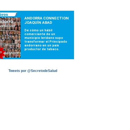
Tweets por @SecretodeSalud