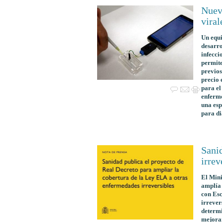
Nuevo
viral
Un equi
desarro
infecci
permite
previos
precio 
para el
enferme
una esp
para di
Sani
irrev
El Mini
amplía 
con Esc
irrever
determi
mejorar