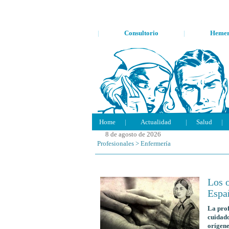
|
Consultorio
|
Hemer
Home
|
Actualidad
|
Salud
|
8 de agosto de 2026
Profesionales
>
Enfermería
Los o
Españ
La prof
cuidado
orígene