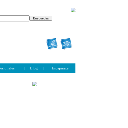
fesionales
|
Blog
|
Escaparate