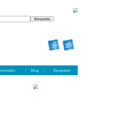
fesionales
|
Blog
|
Escaparate