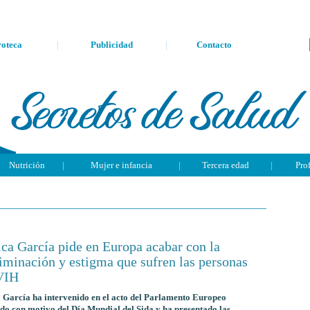
oteca
|
Publicidad
|
Contacto
Nutrición
|
Mujer e infancia
|
Tercera edad
|
Pro
ca García pide en Europa acabar con la
iminación y estigma que sufren las personas
VIH
García ha intervenido en el acto del Parlamento Europeo
do con motivo del Día Mundial del Sida y ha presentado las