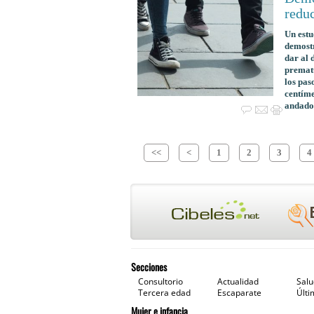
reduc
Un estu
demostr
dar al 
prematu
los pas
centíme
andados
<<
<
1
2
3
4
Secciones
Consultorio
Actualidad
Sal
Tercera edad
Escaparate
Últi
Mujer e infancia