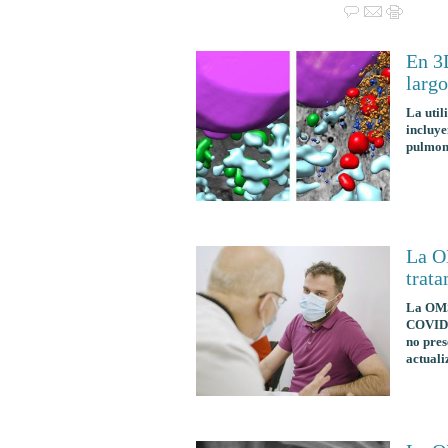
En 3
larg
La util
incluye
pulmona
La OM
trat
La OMS 
COVID-1
no pres
actuali