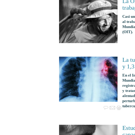
La OM
traba
Casi un
al trab
Mundial
(OIT).
La tu
y 1,
En el I
Mundial
registr
y trata
alentad
perturb
tubercu
Estud
capac