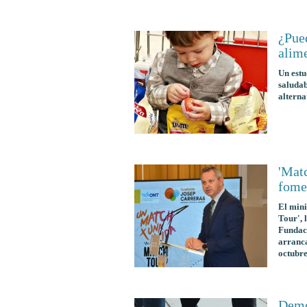
¿Pued
alime
Un estu
saludab
alterna
'Mat
fome
El mini
Tour', 
Fundaci
arranca
octubre
Demo