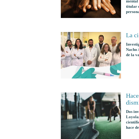
mental 
titular
persona
La ci
Investi
Nacho A
de la v
Hacer
dismi
Dos inv
Loyola,
científ
hace de