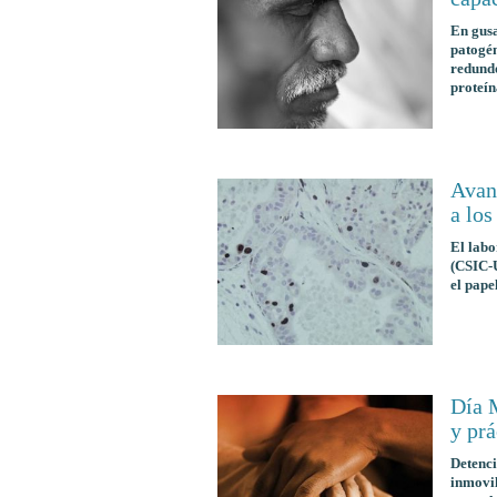
En gus
patogén
redundó
proteín
Avanc
a los
El labo
(CSIC-U
el pape
Día 
y prá
Detenci
inmovil