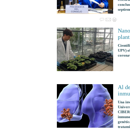
conclus
septiem
Nano
plant
Científ
UPV) ob
coronav
Al de
inmu
Una inv
Univers
CIBERON
inmunot
genétic
tratami