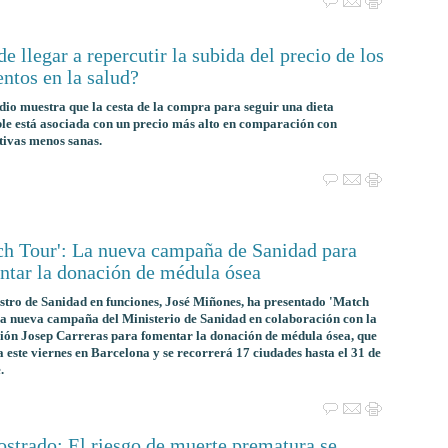
e llegar a repercutir la subida del precio de los
ntos en la salud?
dio muestra que la cesta de la compra para seguir una dieta
le está asociada con un precio más alto en comparación con
tivas menos sanas.
ch Tour': La nueva campaña de Sanidad para
ntar la donación de médula ósea
stro de Sanidad en funciones, José Miñones, ha presentado 'Match
la nueva campaña del Ministerio de Sanidad en colaboración con la
ón Josep Carreras para fomentar la donación de médula ósea, que
 este viernes en Barcelona y se recorrerá 17 ciudades hasta el 31 de
.
strado: El riesgo de muerte prematura se