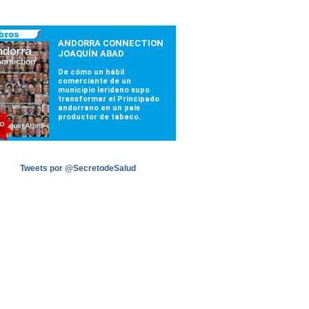
Tweets por @SecretodeSalud