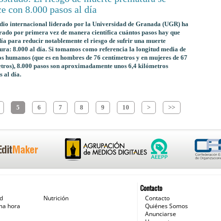
e con 8.000 pasos al día
dio internacional liderado por la Universidad de Granada (UGR) ha
ado por primera vez de manera científica cuántos pasos hay que
día para reducir notablemente el riesgo de sufrir una muerte
ra: 8.000 al día. Si tomamos como referencia la longitud media de
os humanos (que es en hombres de 76 centímetros y en mujeres de 67
tros), 8.000 pasos son aproximadamente unos 6,4 kilómetros
 al día.
5
6
7
8
9
10
>
>>
Contacto
ud
Nutrición
Contacto
ma hora
Quiénes Somos
Anunciarse