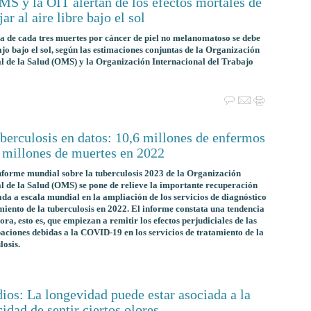
S y la OIT alertan de los efectos mortales de
jar al aire libre bajo el sol
a de cada tres muertes por cáncer de piel no melanomatoso se debe
ajo bajo el sol, según las estimaciones conjuntas de la Organización
 de la Salud (OMS) y la Organización Internacional del Trabajo
berculosis en datos: 10,6 millones de enfermos
3 millones de muertes en 2022
nforme mundial sobre la tuberculosis 2023 de la Organización
 de la Salud (OMS) se pone de relieve la importante recuperación
ada a escala mundial en la ampliación de los servicios de diagnóstico
miento de la tuberculosis en 2022. El informe constata una tendencia
ora, esto es, que empiezan a remitir los efectos perjudiciales de las
aciones debidas a la COVID-19 en los servicios de tratamiento de la
losis.
ios: La longevidad puede estar asociada a la
idad de sentir ciertos olores