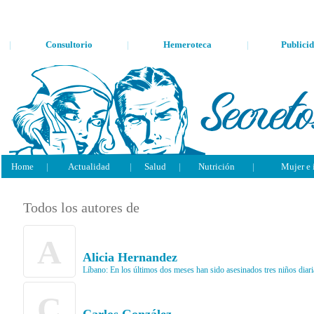
|
Consultorio
|
Hemeroteca
|
Publici
Home
|
Actualidad
|
Salud
|
Nutrición
|
Mujer e 
Todos los autores de
A
Alicia Hernandez
Líbano: En los últimos dos meses han sido asesinados tres niños diar
C