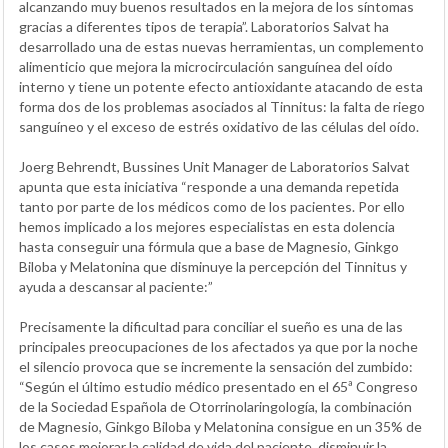
alcanzando muy buenos resultados en la mejora de los síntomas
gracias a diferentes tipos de terapia”. Laboratorios Salvat ha
desarrollado una de estas nuevas herramientas, un complemento
alimenticio que mejora la microcirculación sanguínea del oído
interno y tiene un potente efecto antioxidante atacando de esta
forma dos de los problemas asociados al Tinnitus: la falta de riego
sanguíneo y el exceso de estrés oxidativo de las células del oído.
Joerg Behrendt, Bussines Unit Manager de Laboratorios Salvat
apunta que esta iniciativa “responde a una demanda repetida
tanto por parte de los médicos como de los pacientes. Por ello
hemos implicado a los mejores especialistas en esta dolencia
hasta conseguir una fórmula que a base de Magnesio, Ginkgo
Biloba y Melatonina que disminuye la percepción del Tinnitus y
ayuda a descansar al paciente:”
Precisamente la dificultad para conciliar el sueño es una de las
principales preocupaciones de los afectados ya que por la noche
el silencio provoca que se incremente la sensación del zumbido:
“Según el último estudio médico presentado en el 65ª Congreso
de la Sociedad Española de Otorrinolaringología, la combinación
de Magnesio, Ginkgo Biloba y Melatonina consigue en un 35% de
los casos mejorar la calidad de vida del paciente, disminuir la