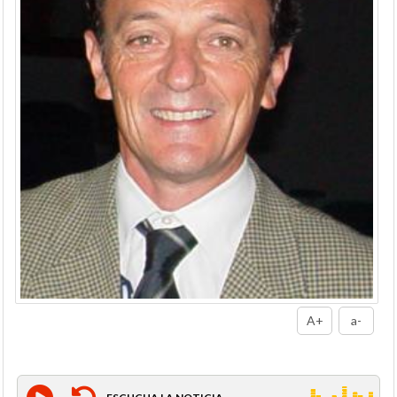
A+
a-