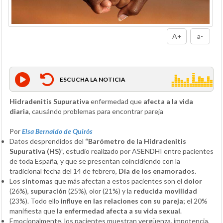
A+
a-
ESCUCHA LA NOTICIA
Hidradenitis Supurativa
enfermedad que
afecta a la vida
diaria
, causándo problemas para encontrar pareja
Por
Elsa Bernaldo de Quirós
Datos desprendidos del
“Barómetro de la Hidradenitis
Supurativa (HS)
”, estudio realizado por ASENDHI entre pacientes
de toda España, y que se presentan coincidiendo con la
tradicional fecha del 14 de febrero,
Día de los enamorados
.
Los
síntomas
que más afectan a estos pacientes son el
dolor
(26%),
supuración
(25%), olor (21%) y la
reducida movilidad
(23%). Todo ello
influye en las relaciones con su pareja
; el 20%
manifiesta que
la enfermedad afecta a su vida sexual
.
Emocionalmente, los pacientes muestran vergüenza, impotencia,