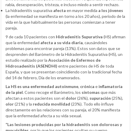
rabia, desesperación, tristeza, e incluso miedo a sentir rechazo.
La hidradenitis supurativa
afecta
en mayor medida
a los jóvenes
(la enfermedad se manifiesta en torno a los 20 años), periodo de la
vida en la que habitualmente las personas comienzan a tener
pareja.
9 de cada 10 pacientes con
Hidradenitis Supurativa
(HS) afirman
que la enfermedad
afecta a su vida diaria
, causándoles
problemas para encontrar pareja (13%). Estos son datos que se
desprenden del Barómetro de la Hidradenitis Supurativa (HS), un
estudio realizado por la
Asociación de Enfermos de
Hidrosadenitis (ASENDHI)
entre pacientes de HS de toda
España, y que se presentan coincidiendo con la tradicional fecha
del 14 de febrero, Día de los enamorados.
La HS es una enfermedad autoinmune
,
crónica
e
inflamatoria
de la piel
. Como recoge el Barómetro, los
síntomas
que más
afectan a estos pacientes son el
dolor
(26%),
supuración
(25%),
olor
(21%) y la
reducida movilidad
(23%). Todo ello influye
directamente en las relaciones con su pareja, el 20% manifiesta
que la enfermedad afecta a su vida sexual.
“Las lesiones producidas por la hidradenitis son dolorosas y
muy visibles
, por lo que los pacientes ocultan su cuerpo