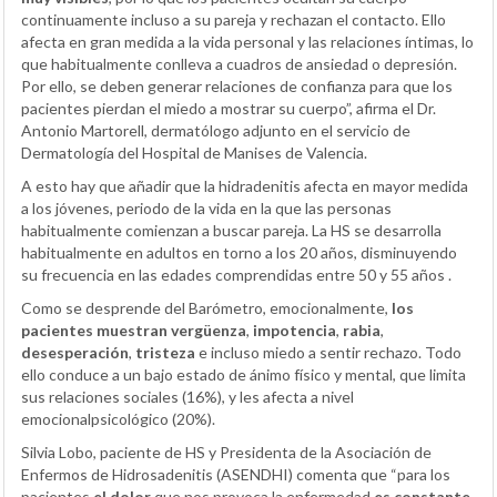
continuamente incluso a su pareja y rechazan el contacto. Ello
afecta en gran medida a la vida personal y las relaciones íntimas, lo
que habitualmente conlleva a cuadros de ansiedad o depresión.
Por ello, se deben generar relaciones de confianza para que los
pacientes pierdan el miedo a mostrar su cuerpo”, afirma el Dr.
Antonio Martorell, dermatólogo adjunto en el servicio de
Dermatología del Hospital de Manises de Valencia.
A esto hay que añadir que la hidradenitis afecta en mayor medida
a los jóvenes, periodo de la vida en la que las personas
habitualmente comienzan a buscar pareja. La HS se desarrolla
habitualmente en adultos en torno a los 20 años, disminuyendo
su frecuencia en las edades comprendidas entre 50 y 55 años .
Como se desprende del Barómetro, emocionalmente,
los
pacientes muestran vergüenza
,
impotencia
,
rabia
,
desesperación
,
tristeza
e incluso miedo a sentir rechazo. Todo
ello conduce a un bajo estado de ánimo físico y mental, que limita
sus relaciones sociales (16%), y les afecta a nivel
emocionalpsicológico (20%).
Silvia Lobo, paciente de HS y Presidenta de la Asociación de
Enfermos de Hidrosadenitis (ASENDHI) comenta que “para los
pacientes
el dolor
que nos provoca la enfermedad
es constante