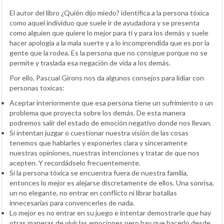
El autor del libro ¿Quién dijo miedo? identifica a la persona tóxica
como aquel individuo que suele ir de ayudadora y se presenta
como alguien que quiere lo mejor para ti y para los demás y suele
hacer apología a la mala suerte y a lo incomprendida que es por la
gente que la rodea. Es la persona que no consigue porque no se
permite y traslada esa negación de vida a los demás.
Por ello, Pascual Girons nos da algunos consejos para lidiar con
personas toxicas:
Aceptar interiormente que esa persona tiene un sufrimiento o un
problema que proyecta sobre los demás. De esta manera
podremos salir del estado de emoción negativo donde nos llevan.
Si intentan juzgar o cuestionar nuestra visión de las cosas
tenemos que hablarles y exponerles clara y sinceramente
nuestras opiniones, nuestras intenciones y tratar de que nos
acepten. Y recordádselo frecuentemente.
Si la persona tóxica se encuentra fuera de nuestra familia,
entonces lo mejor es alejarse discretamente de ellos. Una sonrisa,
un no elegante, no entrar en conflicto ni librar batallas
innecesarias para convencerles de nada.
Lo mejor es no entrar en su juego e intentar demostrarle que hay
otras maneras de vivir las emociones pero hay que hacerlo desde