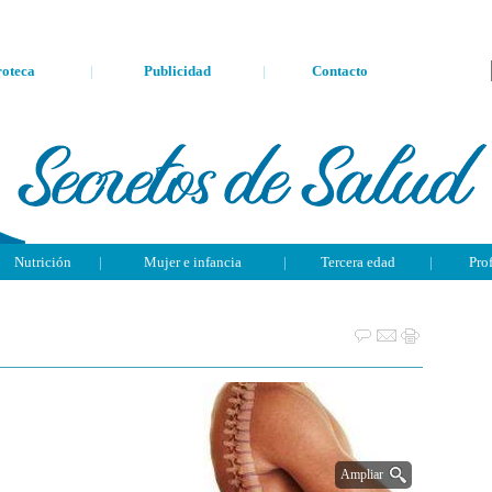
oteca
|
Publicidad
|
Contacto
Nutrición
|
Mujer e infancia
|
Tercera edad
|
Pro
Ampliar