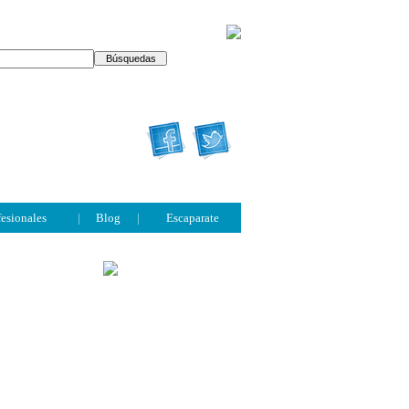
fesionales
|
Blog
|
Escaparate