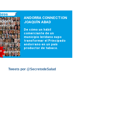
Tweets por @SecretodeSalud