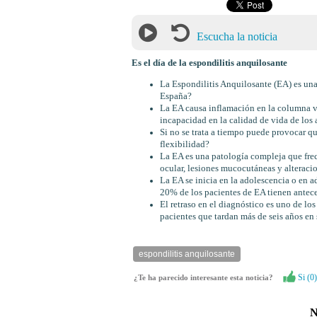
Escucha la noticia
Es el día de la espondilitis anquilosante
La Espondilitis Anquilosante (EA) es un
España?
La EA causa inflamación en la columna ve
incapacidad en la calidad de vida de los 
Si no se trata a tiempo puede provocar qu
flexibilidad?
La EA es una patología compleja que fre
ocular, lesiones mucocutáneas y alteraci
La EA se inicia en la adolescencia o en 
20% de los pacientes de EA tienen antece
El retraso en el diagnóstico es uno de los
pacientes que tardan más de seis años en
espondilitis anquilosante
Si (
0
)
¿Te ha parecido interesante esta noticia?
N