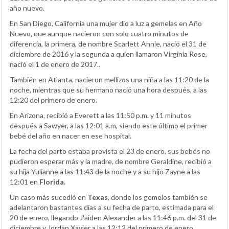
año nuevo.
En San Diego, California una mujer dio a luz a gemelas en Año
Nuevo, que aunque nacieron con solo cuatro minutos de
diferencia, la primera, de nombre Scarlett Annie, nació el 31 de
diciembre de 2016 y la segunda a quien llamaron Virginia Rose,
nació el 1 de enero de 2017..
También en Atlanta, nacieron mellizos una niña a las 11:20 de la
noche, mientras que su hermano nació una hora después, a las
12:20 del primero de enero.
En Arizona, recibió a Everett a las 11:50 p.m. y 11 minutos
después a Sawyer, a las 12:01 a.m, siendo este último el primer
bebé del año en nacer en ese hospital.
La fecha del parto estaba prevista el 23 de enero, sus bebés no
pudieron esperar más y la madre, de nombre Geraldine, recibió a
su hija Yulianne a las 11:43 de la noche y a su hijo Zayne a las
12:01 en
Florida.
Un caso más sucedió en
Texas
, donde los gemelos también se
adelantaron bastantes días a su fecha de parto, estimada para el
20 de enero, llegando J'aiden Alexander a las 11:46 p.m. del 31 de
diciembre y Jordan Xavier a las 12:12 del primero de enero.