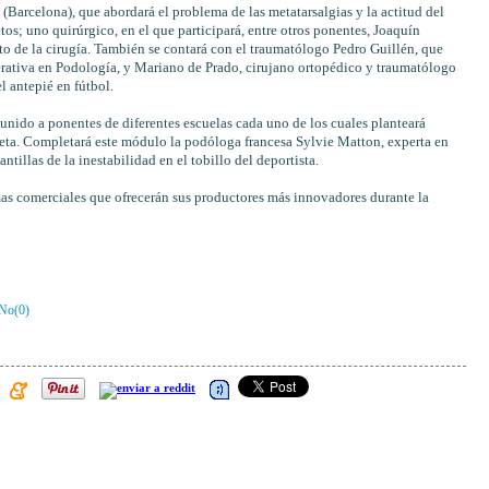
arcelona), que abordará el problema de las metatarsalgias y la actitud del
os; uno quirúrgico, en el que participará, entre otros ponentes, Joaquín
o de la cirugía. También se contará con el traumatólogo Pedro Guillén, que
erativa en Podología, y Mariano de Prado, cirujano ortopédico y traumatólogo
l antepié en fútbol.
unido a ponentes de diferentes escuelas cada uno de los cuales planteará
eta. Completará este módulo la podóloga francesa Sylvie Matton, experta en
tillas de la inestabilidad en el tobillo del deportista.
rmas comerciales que ofrecerán sus productores más innovadores durante la
No(
0
)