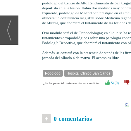
podólogo del Centro de Alto Rendimiento de San Cugat (B
deportista ante la lesión. Habrá dos módulos muy concret
Izquierdo, podólogo de Madrid con prestigio en el ámbit
ofrecerá un conferencia magistral sobre Medicina regen
de Murcia, que abordará el tratamiento de las lesiones de
Otro modulo será el de Ortopodología; en el que se ha re
tratamientos ortopodológicos sobre una patología concr
Podología Deportiva, que abordará el tratamiento con plan
Además, se contará con la presencia de stands de las fi
jornada del sábado 4 de marzo. El acceso es libre.
Podólogo
Hospital Clínico San Carlos
Si (
0
)
¿Te ha parecido interesante esta noticia?
+
0 comentarios