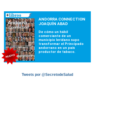
Tweets por @SecretodeSalud