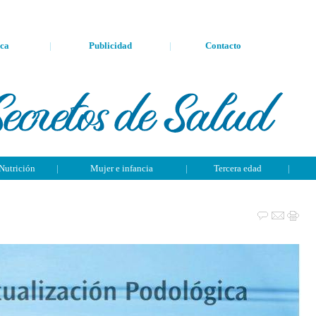
ca
|
Publicidad
|
Contacto
Nutrición
|
Mujer e infancia
|
Tercera edad
|