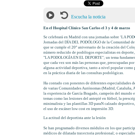
Escucha la noticia
En el Hospital Clínico San Carlos el 3 y 4 de marzo
Se celebrará en Madrid con una jornadas sobre ‘LA
Jornadas del DÍA DEL PODÓLOGO de la Comunidad de Ma
que se cumple el 20° aniversario de la creación del Col
número reducido de podólogos especialistas en deporte,
"LA PODOLOGÍA EN EL DEPORTE"; un tema fundamental y
que cada vez son más las personas que, preocupadas por
alguna actividad deportiva, tanto a nivel popular como p
en la práctica diaria de las consultas podológicas.
Ha contado con ponentes de diferentes especialidades de
de varias Comunidades Autónomas (Madrid, Cataluña, And
la experiencia de García Bragado, campeón del mundo e
temas como las lesiones del antepié en fútbol, la prescr
minimalista y las plantillas 3D paraN calzado deportivo,
el uso de escáner low cost en impresión 3D.
La actitud del deportista ante la lesión
Se han programado diversos módulos en los que participa
médicos de dilatada trayectoria profesional; o especial