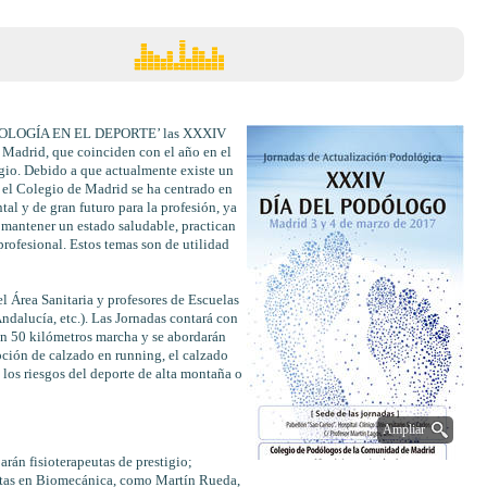
 PODOLOGÍA EN EL DEPORTE’ las XXXIV
drid, que coinciden con el año en el
egio. Debido a que actualmente existe un
 el Colegio de Madrid se ha centrado en
 de gran futuro para la profesión, ya
 mantener un estado saludable, practican
rofesional. Estos temas son de utilidad
l Área Sanitaria y profesores de Escuelas
alucía, etc.). Las Jornadas contará con
n 50 kilómetros marcha y se abordarán
ipción de calzado en running, el calzado
 los riesgos del deporte de alta montaña o
Ampliar
rán fisioterapeutas de prestigio;
istas en Biomecánica, como Martín Rueda,