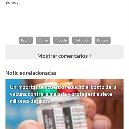
Burgos.
Estafa
Carne
Fraude
Nutrición
Burgos
Mostrar comentarios +
Noticias relacionadas
Un importante acuerdo reducirá el costo de la
vacuna contra la malaria y protegerá a siete
millones de niños