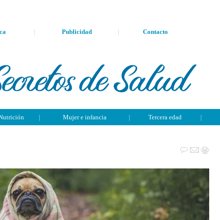
ca
|
Publicidad
|
Contacto
Nutrición
|
Mujer e infancia
|
Tercera edad
|