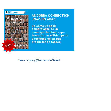
Tweets por @SecretodeSalud