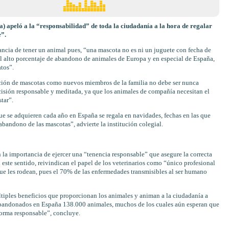
) apeló a la “responsabilidad” de toda la ciudadanía a la hora de regalar
”.
tancia de tener un animal pues, “una mascota no es ni un juguete con fecha de
el alto porcentaje de abandono de animales de Europa y en especial de España,
tos”.
ción de mascotas como nuevos miembros de la familia no debe ser nunca
isión responsable y meditada, ya que los animales de compañía necesitan el
tar”.
ue se adquieren cada año en España se regala en navidades, fechas en las que
 abandono de las mascotas”, advierte la institución colegial.
n la importancia de ejercer una “tenencia responsable” que asegure la correcta
este sentido, reivindican el papel de los veterinarios como “único profesional
que les rodean, pues el 70% de las enfermedades transmisibles al ser humano
iples beneficios que proporcionan los animales y animan a la ciudadanía a
abandonados en España 138.000 animales, muchos de los cuales aún esperan que
forma responsable”, concluye.