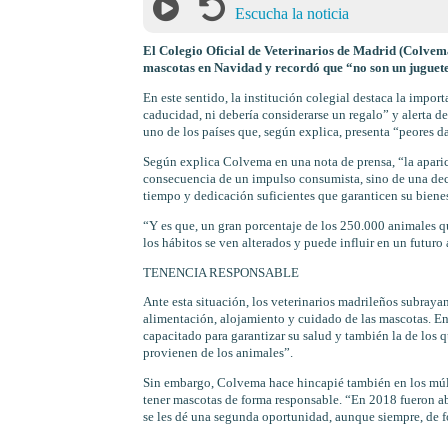
Escucha la noticia
El Colegio Oficial de Veterinarios de Madrid (Colvema
mascotas en Navidad y recordó que “no son un juguete
En este sentido, la institución colegial destaca la impor
caducidad, ni debería considerarse un regalo” y alerta d
uno de los países que, según explica, presenta “peores da
Según explica Colvema en una nota de prensa, “la apari
consecuencia de un impulso consumista, sino de una dec
tiempo y dedicación suficientes que garanticen su bienes
“Y es que, un gran porcentaje de los 250.000 animales q
los hábitos se ven alterados y puede influir en un futuro
TENENCIA RESPONSABLE
Ante esta situación, los veterinarios madrileños subraya
alimentación, alojamiento y cuidado de las mascotas. En 
capacitado para garantizar su salud y también la de los 
provienen de los animales”.
Sin embargo, Colvema hace hincapié también en los múlt
tener mascotas de forma responsable. “En 2018 fueron 
se les dé una segunda oportunidad, aunque siempre, de 