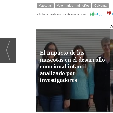
Mascotas
Veterinarios madrileños
Colvema
Si (
0
)
¿Te ha parecido interesante esta noticia?
N
El impacto de las
mascotas en el desarrollo
emocional infantil
analizado por
investigadores