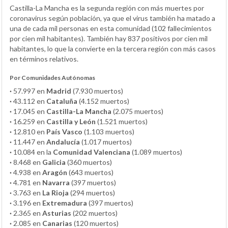
Castilla-La Mancha es la segunda región con más muertes por
coronavirus según población, ya que el virus también ha matado a
una de cada mil personas en esta comunidad (102 fallecimientos
por cien mil habitantes). También hay 837 positivos por cien mil
habitantes, lo que la convierte en la tercera región con más casos
en términos relativos.
Por Comunidades Autónomas
·
57.997 en
Madrid
(7.930 muertos)
·
43.112 en
Cataluña
(4.152 muertos)
·
17.045 en
Castilla-La Mancha
(2.075 muertos)
·
16.259 en
Castilla y León
(1.521 muertos)
·
12.810 en
País Vasco
(1.103 muertos)
·
11.447 en
Andalucía
(1.017 muertos)
·
10.084 en la
Comunidad Valenciana
(1.089 muertos)
·
8.468 en
Galicia
(360 muertos)
·
4.938 en
Aragón
(643 muertos)
·
4.781 en
Navarra
(397 muertos)
·
3.763 en
La Rioja
(294 muertos)
·
3.196 en
Extremadura
(397 muertos)
·
2.365 en
Asturias
(202 muertos)
·
2.085 en
Canarias
(120 muertos)