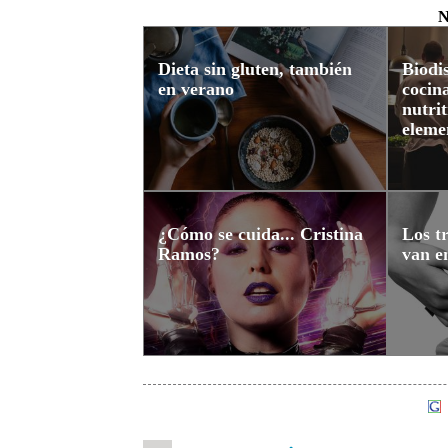
N
Dieta sin gluten, también
Biodi
en verano
cocina
nutri
eleme
¿Cómo se cuida... Cristina
Los t
Ramos?
van e