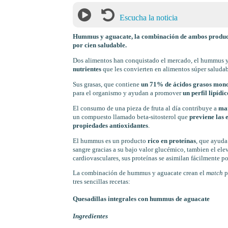
Escucha la noticia
Hummus y aguacate, la combinación de ambos productos
por cien saludable.
Dos alimentos han conquistado el mercado, el hummus y
nutrientes
que les convierten en alimentos súper saludabl
Sus grasas, que contiene
un 71% de ácidos grasos mono
para el organismo y ayudan a promover
un perfil lipídi
El consumo de una pieza de fruta al día contribuye a
man
un compuesto llamado beta-sitosterol que
previene las 
propiedades antioxidantes
.
El hummus es un producto
rico en proteínas
, que ayuda
sangre gracias a su bajo valor glucémico, tambien el el
cardiovasculares, sus proteínas se asimilan fácilmente p
La combinación de hummus y aguacate crean el
match
p
tres sencillas recetas:
Quesadillas integrales con hummus de aguacate
Ingredientes