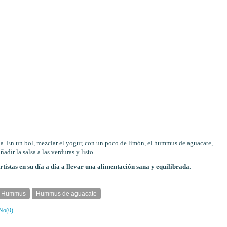
olla. En un bol, mezclar el yogur, con un poco de limón, el hummus de aguacate,
adir la salsa a las verduras y listo.
tistas en su día a día a llevar una alimentación sana y equilibrada
.
Hummus
Hummus de aguacate
No(
0
)