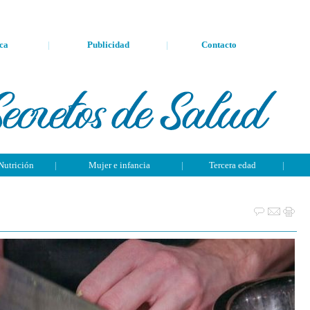
ca
|
Publicidad
|
Contacto
Nutrición
|
Mujer e infancia
|
Tercera edad
|