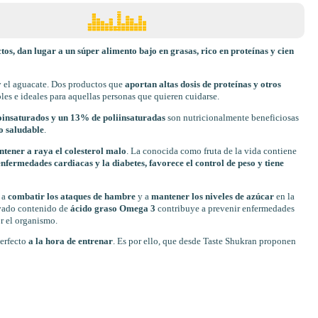
, dan lugar a un súper alimento bajo en grasas, rico en proteínas y cien
 el aguacate. Dos productos que
aportan altas dosis de proteínas y otros
es e ideales para aquellas personas que quieren cuidarse.
insaturados y un 13% de poliinsaturadas
son nutricionalmente beneficiosas
co saludable
.
tener a raya el colesterol malo
. La conocida como fruta de la vida contiene
enfermedades cardiacas y la diabetes, favorece el control de peso y tiene
 a
combatir los ataques de hambre
y a
mantener los niveles de azúcar
en la
evado contenido de
ácido graso Omega 3
contribuye a prevenir enfermedades
or el organismo.
erfecto
a la hora de entrenar
. Es por ello, que desde Taste Shukran proponen