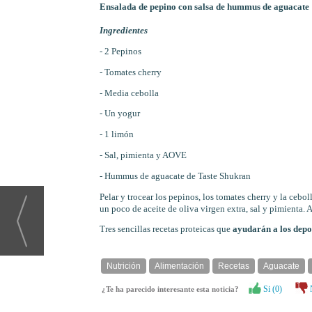
Ensalada de pepino con salsa de hummus de aguacate
Ingredientes
- 2 Pepinos
- Tomates cherry
- Media cebolla
- Un yogur
- 1 limón
- Sal, pimienta y AOVE
- Hummus de aguacate de Taste Shukran
Pelar y trocear los pepinos, los tomates cherry y la ceb
un poco de aceite de oliva virgen extra, sal y pimienta. Añ
Tres sencillas recetas proteicas que
ayudarán a los depor
Nutrición
Alimentación
Recetas
Aguacate
Si (
0
)
¿Te ha parecido interesante esta noticia?