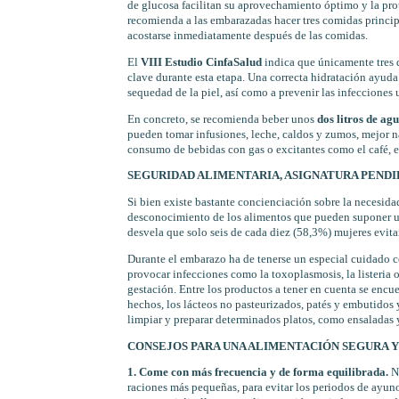
de glucosa facilitan su aprovechamiento óptimo y la prote
recomienda a las embarazadas hacer tres comidas principa
acostarse inmediatamente después de las comidas.
El
VIII Estudio CinfaSalud
indica que únicamente tres
clave durante esta etapa. Una correcta hidratación ayuda a
sequedad de la piel, así como a prevenir las infecciones u
En concreto, se recomienda beber unos
dos litros de agu
pueden tomar infusiones, leche, caldos y zumos, mejor na
consumo de bebidas con gas o excitantes como el café, el
SEGURIDAD ALIMENTARIA, ASIGNATURA PEND
Si bien existe bastante concienciación sobre la necesid
desconocimiento de los alimentos que pueden suponer un
desvela que solo seis de cada diez (58,3%) mujeres evita
Durante el embarazo ha de tenerse un especial cuidado c
provocar infecciones como la toxoplasmosis, la listeria 
gestación. Entre los productos a tener en cuenta se enc
hechos, los lácteos no pasteurizados, patés y embutidos
limpiar y preparar determinados platos, como ensaladas y
CONSEJOS PARA UNA ALIMENTACIÓN SEGURA 
1. Come con más frecuencia y de forma equilibrada.
No
raciones más pequeñas, para evitar los periodos de ayuno 