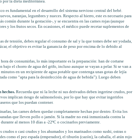
o por la dieta mediterránea.
lico es fundamental en el desarrollo del sistema nervioso central del bebé.
uevos, naranjas, legumbres y nueces. Respecto al hierro, este es necesario para
más común durante la gestación-, y se encuentra en las carnes rojas (aunque
res y los frutos secos. En ocasiones, el médico puede recetar suplementos de
das de tensión, debes regular el consumo de sal y la que tomes debe ser yodada,
úcar, el objetivo es evitar la ganancia de peso por encima de lo debido al
a hora de consumirlas, lo más importante es la preparación: han de cortarse
n bajo el chorro de agua del grifo, incluso aunque se vayan a pelar. Si se van a
z minutos en un recipiente de agua potable que contenga unas gotas de lejía
uetada como “apta para la desinfección de agua de bebida”). Luego deben
en hechos.
Recuerda que ni la leche ni sus derivados deben ingerirse crudos, por
evos implican riesgo de salmonelosis, por lo que hay que evitar ingerirlos
caseros que los puedan contener.
inarlas, las carnes deben quedar completamente hechas por dentro. Evita los
paradas que lleven pollo o jamón. Si la madre no está inmunizada contra la
 durante al menos 10 días a -22ºC o cocinarlos previamente.
s crudos o casi crudos y los ahumados y los marinados como sushi, ostras o
s como el pez espada (emperador), el tiburón (cazón), la caballa, el atún rojo