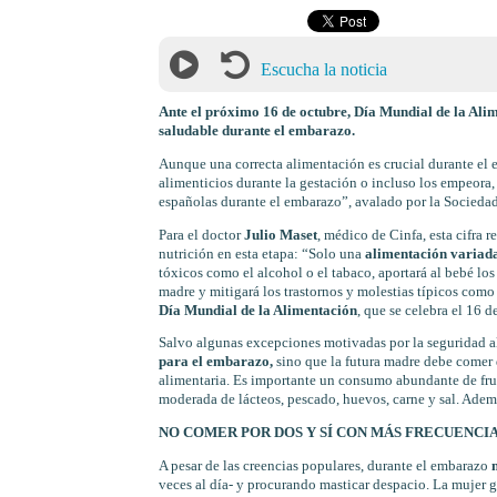
Escucha la noticia
Ante el próximo 16 de octubre, Día Mundial de la Ali
saludable durante el embarazo.
Aunque una correcta alimentación es crucial durante el 
alimenticios durante la gestación o incluso los empeora,
españolas durante el embarazo”, avalado por la Socieda
Para el doctor
Julio Maset
, médico de Cinfa, esta cifra 
nutrición en esta etapa: “Solo una
alimentación variada
tóxicos como el alcohol o el tabaco, aportará al bebé los
madre y mitigará los trastornos y molestias típicos como e
Día Mundial de la Alimentación
, que se celebra el 16 d
Salvo algunas excepciones motivadas por la seguridad a
para el embarazo,
sino que la futura madre debe comer 
alimentaria. Es importante un consumo abundante de fruta
moderada de lácteos, pescado, huevos, carne y sal. Además
NO COMER POR DOS Y SÍ CON MÁS FRECUENCI
A pesar de las creencias populares, durante el embarazo
n
veces al día- y procurando masticar despacio. La mujer g