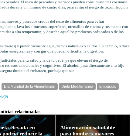
les pesados. El resto de pescados y mariscos pueden consumirse tras cocinarse
elados durante un mínimo de cuatro días, para evitar el riesgo de toxoinfección
rnes, huevos y pescados crudos del resto de alimentos para evitar
ngelador; lava los alimentos, superficies, utensilios de cocina y tus manos con
comidas a alta temperatura; y desecha aquellos productos caducados o de los
os diarios) y preferiblemente agua, zumos naturales o caldos. En cambio, reduce
bidas energizantes y con gas que pueden dificultar la digestión.
diciales para tu salud y la de tu bebé, ya que elevan el riesgo de
 retrasos emocionales y cognitivos. El alcohol pasa directamente a tu hijo
s segura durante el embarazo, por baja que sea.
Día Mundial de la Alimentación
Dieta Mediterranea
Embarazo
No(
0
)
oticias relacionadas
ieta elevada en
Alimentación saludable
s podría reducir la
para hombres mayores