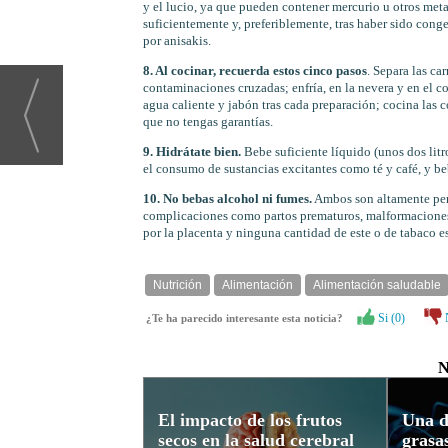
y el lucio, ya que pueden contener mercurio u otros meta
suficientemente y, preferiblemente, tras haber sido cong
por anisakis.
8. Al cocinar, recuerda estos cinco pasos
. Separa las ca
contaminaciones cruzadas; enfría, en la nevera y en el co
agua caliente y jabón tras cada preparación; cocina las 
que no tengas garantías.
9. Hidrátate bien.
Bebe suficiente líquido (unos dos litr
el consumo de sustancias excitantes como té y café, y be
10. No bebas alcohol ni fumes.
Ambos son altamente perju
complicaciones como partos prematuros, malformaciones o
por la placenta y ninguna cantidad de este o de tabaco e
Nutrición
Alimentación
Alimentación saludable
Si (
0
)
¿Te ha parecido interesante esta noticia?
N
El impacto de los frutos
Una d
secos en la salud cerebral
grasa