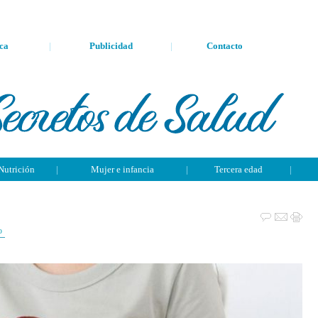
ca
|
Publicidad
|
Contacto
Nutrición
|
Mujer e infancia
|
Tercera edad
|
o