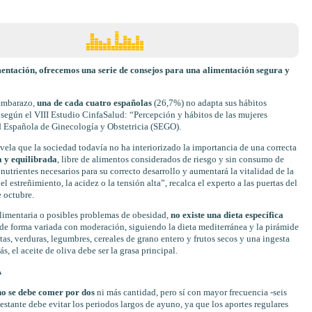
mentación, ofrecemos una serie de consejos para una alimentación segura y
embarazo,
una de cada cuatro españolas
(26,7%) no adapta sus hábitos
 según el VIII Estudio CinfaSalud: “Percepción y hábitos de las mujeres
d Española de Ginecología y Obstetricia (SEGO).
revela que la sociedad todavía no ha interiorizado la importancia de una correcta
 y equilibrada
, libre de alimentos considerados de riesgo y sin consumo de
 nutrientes necesarios para su correcto desarrollo y aumentará la vitalidad de la
l estreñimiento, la acidez o la tensión alta”, recalca el experto a las puertas del
e octubre.
limentaria o posibles problemas de obesidad,
no existe una dieta específica
de forma variada con moderación, siguiendo la dieta mediterránea y la pirámide
s, verduras, legumbres, cereales de grano entero y frutos secos y una ingesta
, el aceite de oliva debe ser la grasa principal.
A
o se debe comer por dos
ni más cantidad, pero sí con mayor frecuencia -seis
estante debe evitar los periodos largos de ayuno, ya que los aportes regulares