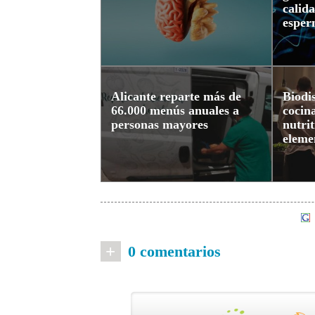
calida
esper
Alicante reparte más de
Biodi
66.000 menús anuales a
cocina
personas mayores
nutri
eleme
+
0 comentarios