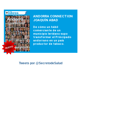
Tweets por @SecretodeSalud