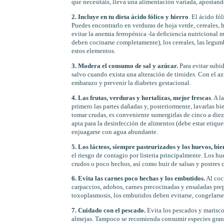
que necesitáis, lleva una alimentación variada, apostand
2. Incluye en tu dieta ácido fólico y hierro
. El ácido fó
Puedes encontrarlo en verduras de hoja verde, cereales, h
evitar la anemia ferropénica -la deficiencia nutricional 
deben cocinarse completamente), los cereales, las legumb
estos elementos.
3. Modera el consumo de sal y azúcar.
Para evitar subi
salvo cuando exista una alteración de tiroides. Con el az
embarazo y prevenir la diabetes gestacional.
4. Las frutas, verduras y hortalizas, mejor frescas
. A l
primero las partes dañadas y, posteriormente, lavarlas bie
tomar crudas, es conveniente sumergirlas de cinco a die
apta para la desinfección de alimentos (debe estar etiq
enjuagarse con agua abundante.
5. Los lácteos, siempre pasteurizados y los huevos, bi
el riesgo de contagio por listeria principalmente. Los hu
crudos o poco hechos, así como huir de salsas y postres 
6. Evita las carnes poco hechas y los embutidos.
Al coc
carpaccios, adobos, carnes precocinadas y ensaladas pre
toxoplasmosis, los embutidos deben evitarse, congelarse
7. Cuidado con el pescado.
Evita los pescados y marisco
almejas. Tampoco se recomienda consumir especies grande