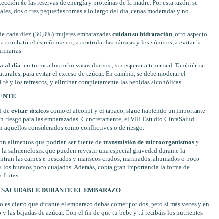
cción de las reservas de energía y proteínas de la madre. Por esta razón, se
les, dos o tres pequeñas tomas a lo largo del día, cenas moderadas y no
 de cada diez (30,8%) mujeres embarazadas
cuidan su hidratación
, otro aspecto
 combatir el estreñimiento, a controlar las náuseas y los vómitos, a evitar la
rinarias.
a al día
-en torno a los ocho vasos diarios-, sin esperar a tener sed. También se
turales, para evitar el exceso de azúcar. En cambio, se debe moderar el
 té y los refrescos, y eliminar completamente las bebidas alcohólicas.
IENTE
ad de
evitar tóxicos
como el alcohol y el tabaco, sigue habiendo un importante
 riesgo para las embarazadas. Concretamente, el VIII Estudio CinfaSalud
n aquellos considerados como conflictivos o de riesgo.
on alimentos que podrían ser fuente de
transmisión de microorganismos
y
o la salmonelosis, que pueden revestir una especial gravedad durante la
uentran las carnes o pescados y mariscos crudos, marinados, ahumados o poco
 y los huevos poco cuajados. Además, cobra gran importancia la forma de
 frutas.
Y SALUDABLE DURANTE EL EMBARAZO
 es cierto que durante el embarazo debas comer por dos, pero sí más veces y en
y las bajadas de azúcar. Con el fin de que tu bebé y tú recibáis los nutrientes