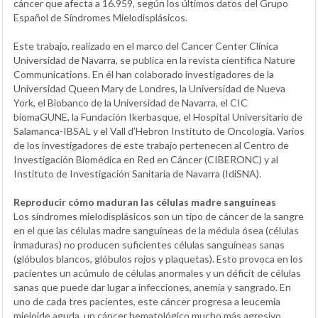
cáncer que afecta a 16.959, según los últimos datos del Grupo
Español de Síndromes Mielodisplásicos.
Este trabajo, realizado en el marco del Cancer Center Clínica
Universidad de Navarra, se publica en la revista científica Nature
Communications. En él han colaborado investigadores de la
Universidad Queen Mary de Londres, la Universidad de Nueva
York, el Biobanco de la Universidad de Navarra, el CIC
biomaGUNE, la Fundación Ikerbasque, el Hospital Universitario de
Salamanca-IBSAL y el Vall d’Hebron Instituto de Oncología. Varios
de los investigadores de este trabajo pertenecen al Centro de
Investigación Biomédica en Red en Cáncer (CIBERONC) y al
Instituto de Investigación Sanitaria de Navarra (IdiSNA).
Reproducir cómo maduran las células madre sanguíneas
Los síndromes mielodisplásicos son un tipo de cáncer de la sangre
en el que las células madre sanguíneas de la médula ósea (células
inmaduras) no producen suficientes células sanguíneas sanas
(glóbulos blancos, glóbulos rojos y plaquetas). Esto provoca en los
pacientes un acúmulo de células anormales y un déficit de células
sanas que puede dar lugar a infecciones, anemia y sangrado. En
uno de cada tres pacientes, este cáncer progresa a leucemia
mieloide aguda, un cáncer hematológico mucho más agresivo.