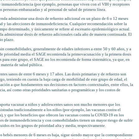
de inmunodeficiencia (por ejemplo, personas que viven con el VIH y receptores
las personas embarazadas y al personal de salud de primera línea.
enda administrar una dosis de refuerzo adicional en un plazo de 6 o 12 meses
dad y las afecciones de inmunodeficiencia. Cualquier recomendación sobre la
mpo determinado, y únicamente se refiere al escenario epidemiológico actual.
da administrar dosis de refuerzo adicionales cada año de manera continuada. El
io plazo.
sin comorbilidades, generalmente de edades inferiores a entre 50 y 60 años, y a
 de prioridad media el SAGE recomienda la primovacunación y la primera dosis
s para este grupo, el SAGE no los recomienda de forma sistemática, ya que, en
 materia de salud pública.
ntes sanos de entre 6 meses y 17 años. Las dosis primarias y de refuerzo son
rgo, teniendo en cuenta la baja carga de morbilidad de este grupo de edad, el
ción a que fundamenten sus decisiones en factores contextuales, entre ellos, la
ia, así como otras prioridades sanitarias o programáticas y los costos de
 aporta vacunar a niños y adolescentes sanos son mucho menores que los
stradas tradicionalmente a los niños (por ejemplo, las vacunas contra el
), y que los beneficios que ofrecen las vacunas contra la COVID-19 en los
nes de inmunodeficiencia y con comorbilidades tienen un mayor riesgo de sufrir
uidos en los grupos de prioridad alta y media, respectivamente.
s bebés menores de 6 meses es baja, sigue siendo mayor que la correspondiente