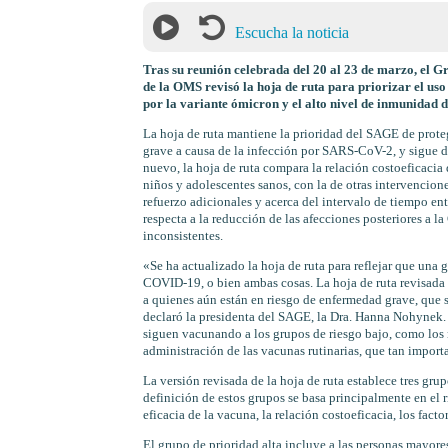
Escucha la noticia
Tras su reunión celebrada del 20 al 23 de marzo, el 
de la OMS revisó la hoja de ruta para priorizar el uso
por la variante ómicron y el alto nivel de inmunidad d
La hoja de ruta mantiene la prioridad del SAGE de prote
grave a causa de la infección por SARS-CoV-2, y sigue de
nuevo, la hoja de ruta compara la relación costoeficacia 
niños y adolescentes sanos, con la de otras intervencion
refuerzo adicionales y acerca del intervalo de tiempo ent
respecta a la reducción de las afecciones posteriores a 
inconsistentes.
«Se ha actualizado la hoja de ruta para reflejar que una 
COVID-19, o bien ambas cosas. La hoja de ruta revisada v
a quienes aún están en riesgo de enfermedad grave, que
declaró la presidenta del SAGE, la Dra. Hanna Nohynek. 
siguen vacunando a los grupos de riesgo bajo, como los 
administración de las vacunas rutinarias, que tan importa
La versión revisada de la hoja de ruta establece tres gru
definición de estos grupos se basa principalmente en el 
eficacia de la vacuna, la relación costoeficacia, los fac
El grupo de prioridad alta incluye a las personas mayor