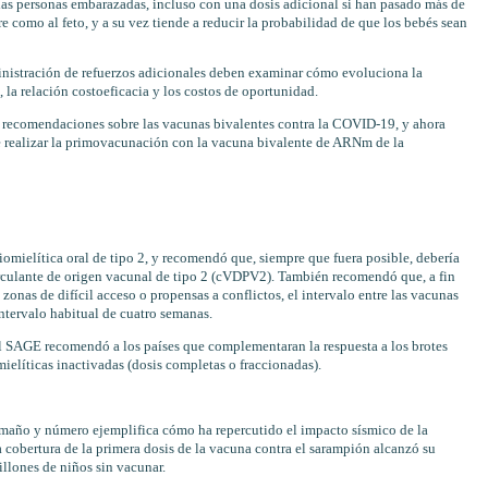
 las personas embarazadas, incluso con una dosis adicional si han pasado más de
re como al feto, y a su vez tiende a reducir la probabilidad de que los bebés sean
inistración de refuerzos adicionales deben examinar cómo evoluciona la
 la relación costoeficacia y los costos de oportunidad.
s recomendaciones sobre las vacunas bivalentes contra la COVID-19, y ahora
e realizar la primovacunación con la vacuna bivalente de ARNm de la
omielítica oral de tipo 2, y recomendó que, siempre que fuera posible, debería
circulante de origen vacunal de tipo 2 (cVDPV2). También recomendó que, a fin
onas de difícil acceso o propensas a conflictos, el intervalo entre las vacunas
ntervalo habitual de cuatro semanas.
 el SAGE recomendó a los países que complementaran la respuesta a los brotes
elíticas inactivadas (dosis completas o fraccionadas).
amaño y número ejemplifica cómo ha repercutido el impacto sísmico de la
 cobertura de la primera dosis de la vacuna contra el sarampión alcanzó su
llones de niños sin vacunar.