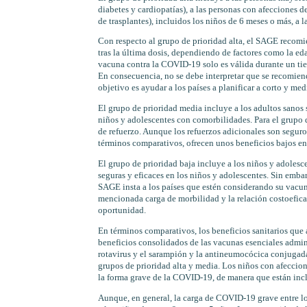
diabetes y cardiopatías), a las personas con afecciones 
de trasplantes), incluidos los niños de 6 meses o más, a 
Con respecto al grupo de prioridad alta, el SAGE recomi
tras la última dosis, dependiendo de factores como la e
vacuna contra la COVID-19 solo es válida durante un tie
En consecuencia, no se debe interpretar que se recomien
objetivo es ayudar a los países a planificar a corto y med
El grupo de prioridad media incluye a los adultos sanos 
niños y adolescentes con comorbilidades. Para el grupo
de refuerzo. Aunque los refuerzos adicionales son seguro
términos comparativos, ofrecen unos beneficios bajos en
El grupo de prioridad baja incluye a los niños y adolesce
seguras y eficaces en los niños y adolescentes. Sin emba
SAGE insta a los países que estén considerando su vacuna
mencionada carga de morbilidad y la relación costoeficac
oportunidad.
En términos comparativos, los beneficios sanitarios que
beneficios consolidados de las vacunas esenciales admini
rotavirus y el sarampión y la antineumocócica conjugada
grupos de prioridad alta y media. Los niños con afeccio
la forma grave de la COVID-19, de manera que están incl
Aunque, en general, la carga de COVID-19 grave entre lo