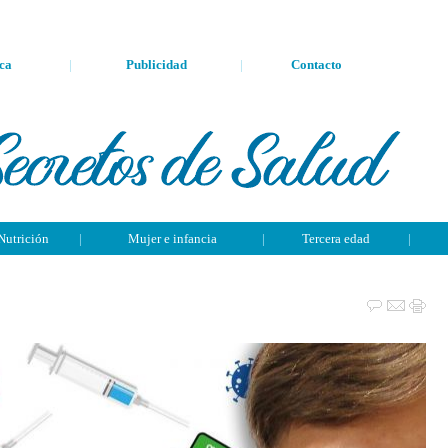
ca
|
Publicidad
|
Contacto
Nutrición
|
Mujer e infancia
|
Tercera edad
|