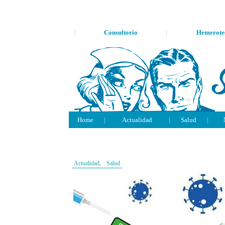
|
Consultorio
|
Hemerote
Home
|
Actualidad
|
Salud
|
Actualidad,
Salud