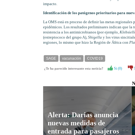
impacto.
Identificación de los patógenos prioritarios para nue
La OMS está en proceso de definir las metas regionales p
epidémicos. Los resultados preliminares indican que la 
resistencia a los antimicrobianos (por ejemplo,
Klebsiel
(estreptococo del grupo A),
Shigella
y los virus sincitia
regiones, lo mismo que hizo la Región de África con
Pla
SAGE
vacunación
COVID19
Si (
0
)
¿Te ha parecido interesante esta noticia?
N
Alerta: Darias anuncia
nuevas medidas de
entrada para pasajeros