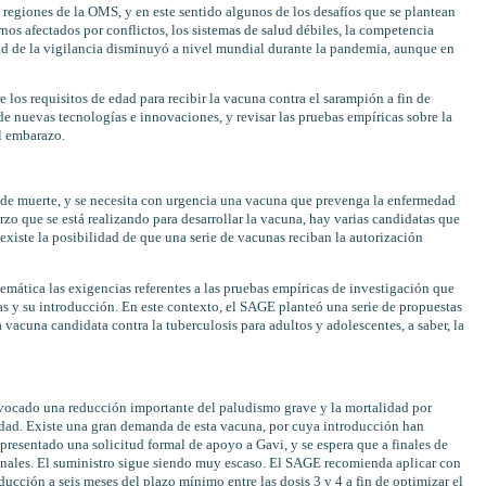
regiones de la OMS, y en este sentido algunos de los desafíos que se plantean
rnos afectados por conflictos, los sistemas de salud débiles, la competencia
dad de la vigilancia disminuyó a nivel mundial durante la pandemia, aunque en
e los requisitos de edad para recibir la vacuna contra el sarampión a fin de
o de nuevas tecnologías e innovaciones, y revisar las pruebas empíricas sobre la
l embarazo.
s de muerte, y se necesita con urgencia una vacuna que prevenga la enfermedad
rzo que se está realizando para desarrollar la vacuna, hay varias candidatas que
 existe la posibilidad de que una serie de vacunas reciban la autorización
emática las exigencias referentes a las pruebas empíricas de investigación que
as y su introducción. En este contexto, el SAGE planteó una serie de propuestas
 vacuna candidata contra la tuberculosis para adultos y adolescentes, a saber, la
vocado una reducción importante del paludismo grave y la mortalidad por
r edad. Existe una gran demanda de esta vacuna, por cuya introducción han
presentado una solicitud formal de apoyo a Gavi, y se espera que a finales de
onales. El suministro sigue siendo muy escaso. El SAGE recomienda aplicar con
ducción a seis meses del plazo mínimo entre las dosis 3 y 4 a fin de optimizar el