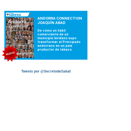
Tweets por @SecretodeSalud