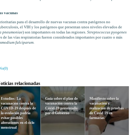
vas vacunas
rioritarias para el desarrollo de nuevas vacunas contra patógenos no
tuberculosis, el VIH y los patógenos que presentan unos niveles elevados de
la pneumoniae
) son importantes en todas las regiones.
Streptococcus pyogenes
les de las vías respiratorias fueron considerados importantes por cuatro o más
smodium falciparum
.
No(
0
)
oticias relacionadas
Estudios: La
Guía sobre el plan de
Manifiesto sobre la
vacunación contra la
vacunación contra la
vacunación y
COVID-19 después de
Covid-19 presentado
realización de pruebas
la ovulación podría
por el Gobierno
de Covid 19 en
evitar posibles
farmacias
alteraciones en el ciclo
menstrual