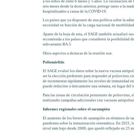
a los niños de entre 6 meses y 5 años. La vacunación de
seis meses desde la dosis anterior, protege tanto a la mad
hospitalizados a causa de la COVID-19.
Los países que ya disponen de una política sobre la adm
necesidad en función de la carga nacional de morbilidad,
Aparte de la hoja de ruta, el SAGE también actualizó su
recomienda a los países que consideren la posibilidad d
subvariante BA.5.
Otros aspectos a destacar de la reunión son:
Poliomielitis
El SAGE evaluó los datos sobre la nueva vacuna antipoli
ser la elección preferente para responder al poliovirus 
de incrementar rápidamente los niveles de inmunidad en z
puede reducirse a únicamente una semana, en lugar del i
Para las zonas de circulación persistente de poliovirus,
realizando campañas adicionales con vacunas antipoliomi
Informes regionales sobre el sarampión
El aumento de los brotes de sarampión en términos de t
pandemia sobre la inmunización sistemática. En 2021, la
nivel más bajo desde 2008, que quedó reflejado en 25 mi