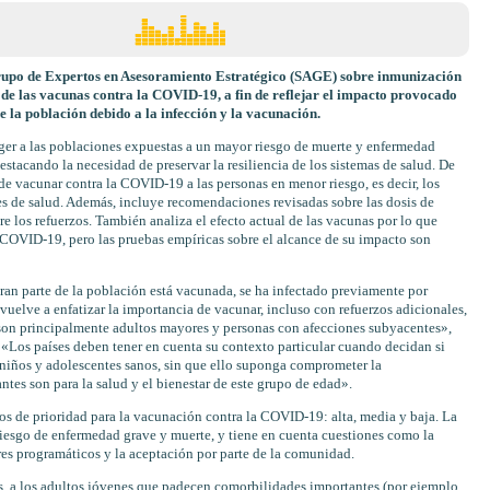
Grupo de Expertos en Asesoramiento Estratégico (SAGE) sobre inmunización
 de las vacunas contra la COVID-19, a fin de reflejar el impacto provocado
e la población debido a la infección y la vacunación.
ger a las poblaciones expuestas a un mayor riesgo de muerte y enfermedad
stacando la necesidad de preservar la resiliencia de los sistemas de salud. De
de vacunar contra la COVID-19 a las personas en menor riesgo, es decir, los
es de salud. Además, incluye recomendaciones revisadas sobre las dosis de
re los refuerzos. También analiza el efecto actual de las vacunas por lo que
la COVID-19, pero las pruebas empíricas sobre el alcance de su impacto son
gran parte de la población está vacunada, se ha infectado previamente por
uelve a enfatizar la importancia de vacunar, incluso con refuerzos adicionales,
 son principalmente adultos mayores y personas con afecciones subyacentes»,
«Los países deben tener en cuenta su contexto particular cuando decidan si
niños y adolescentes sanos, sin que ello suponga comprometer la
ntes son para la salud y el bienestar de este grupo de edad».
pos de prioridad para la vacunación contra la COVID-19: alta, media y baja. La
riesgo de enfermedad grave y muerte, y tiene en cuenta cuestiones como la
tores programáticos y la aceptación por parte de la comunidad.
es, a los adultos jóvenes que padecen comorbilidades importantes (por ejemplo,