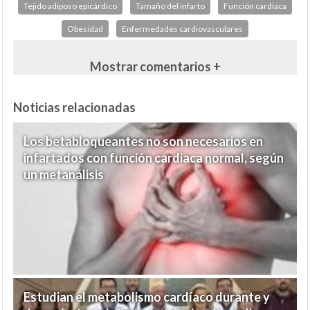
Tejido adiposo epicárdico
Tamaño del infarto
Función cardíaca
Obesidad
Enfermedades cardiovasculares
Mostrar comentarios +
Noticias relacionadas
Los betabloqueantes no son necesarios en
infartados con función cardiaca normal, según
un metanálisis
Estudian el metabolismo cardíaco durante y