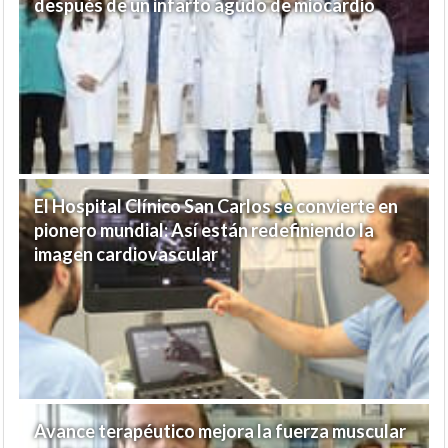
después de un infarto agudo de miocardio
El Hospital Clínico San Carlos se convierte en
pionero mundial: Así están redefiniendo la
imagen cardiovascular
Avance terapéutico mejora la fuerza muscular