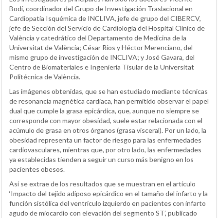
Bodí, coordinador del Grupo de Investigación Traslacional en
Cardiopatía Isquémica de INCLIVA, jefe de grupo del CIBERCV,
jefe de Sección del Servicio de Cardiología del Hospital Clínico de
València y catedrático del Departamento de Medicina de la
Universitat de València; César Ríos y Héctor Merenciano, del
mismo grupo de investigación de INCLIVA; y José Gavara, del
Centro de Biomateriales e Ingeniería Tisular de la Universitat
Politécnica de València.
Las imágenes obtenidas, que se han estudiado mediante técnicas
de resonancia magnética cardiaca, han permitido observar el papel
dual que cumple la grasa epicárdica, que, aunque no siempre se
corresponde con mayor obesidad, suele estar relacionada con el
acúmulo de grasa en otros órganos (grasa visceral). Por un lado, la
obesidad representa un factor de riesgo para las enfermedades
cardiovasculares, mientras que, por otro lado, las enfermedades
ya establecidas tienden a seguir un curso más benigno en los
pacientes obesos.
Así se extrae de los resultados que se muestran en el artículo
‘Impacto del tejido adiposo epicárdico en el tamaño del infarto y la
función sistólica del ventrículo izquierdo en pacientes con infarto
agudo de miocardio con elevación del segmento ST’, publicado