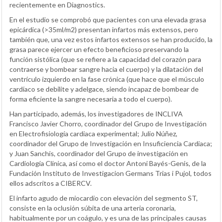
recientemente en Diagnostics.
En el estudio se comprobó que pacientes con una elevada grasa
epicárdica (>35ml/m2) presentan infartos más extensos, pero
también que, una vez estos infartos extensos se han producido, la
grasa parece ejercer un efecto beneficioso preservando la
función sistólica (que se refiere a la capacidad del corazón para
contraerse y bombear sangre hacia el cuerpo) y la dilatación del
ventrículo izquierdo en la fase crónica (que hace que el músculo
cardíaco se debilite y adelgace, siendo incapaz de bombear de
forma eficiente la sangre necesaria a todo el cuerpo).
Han participado, además, los investigadores de INCLIVA
Francisco Javier Chorro, coordinador del Grupo de Investigación
en Electrofisiología cardiaca experimental; Julio Núñez,
coordinador del Grupo de Investigación en Insuficiencia Cardiaca;
y Juan Sanchis, coordinador del Grupo de investigación en
Cardiología Clínica, así como el doctor Antoni Bayés-Genis, de la
Fundación Instituto de Investigacion Germans Trias i Pujol, todos
ellos adscritos a CIBERCV.
El infarto agudo de miocardio con elevación del segmento ST,
consiste en la oclusión súbita de una arteria coronaria,
habitualmente por un coágulo, y es una de las principales causas