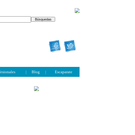
fesionales
|
Blog
|
Escaparate