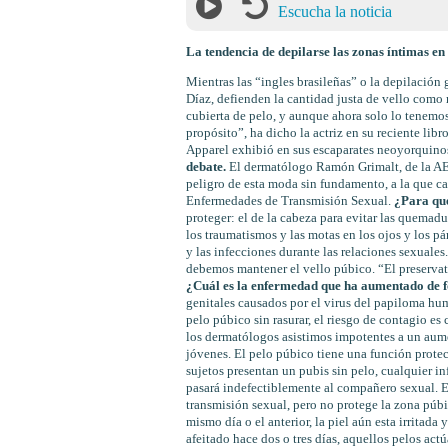
Escucha la noticia
La tendencia de depilarse las zonas íntimas e
Mientras las “ingles brasileñas” o la depilació
Díaz, defienden la cantidad justa de vello com
cubierta de pelo, y aunque ahora solo lo tenemo
propósito”, ha dicho la actriz en su reciente li
Apparel exhibió en sus escaparates neoyorquin
debate.
El dermatólogo Ramón Grimalt, de la AED
peligro de esta moda sin fundamento, a la que c
Enfermedades de Transmisión Sexual.
¿Para qué
proteger: el de la cabeza para evitar las quemadur
los traumatismos y las motas en los ojos y los pá
y las infecciones durante las relaciones sexuale
debemos mantener el vello púbico. “El preservat
¿Cuál es la enfermedad que ha aumentado de f
genitales causados por el virus del papiloma hu
pelo púbico sin rasurar, el riesgo de contagio e
los dermatólogos asistimos impotentes a un aume
jóvenes. El pelo púbico tiene una función protect
sujetos presentan un pubis sin pelo, cualquier in
pasará indefectiblemente al compañero sexual. E
transmisión sexual, pero no protege la zona púb
mismo día o el anterior, la piel aún esta irritada 
afeitado hace dos o tres días, aquellos pelos ac