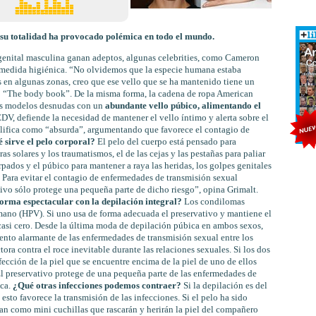
n su totalidad ha provocado polémica en todo el mundo.
n genital masculina ganan adeptos, algunas celebrities, como Cameron
o medida higiénica. “No olvidemos que la especie humana estaba
s en algunas zonas, creo que ese vello que se ha mantenido tiene un
bro “The body book”. De la misma forma, la cadena de ropa American
os modelos desnudas con un
abundante vello púbico, alimentando el
V, defiende la necesidad de mantener el vello íntimo y alerta sobre el
alifica como “absurda”, argumentando que favorece el contagio de
 sirve el pelo corporal?
El pelo del cuerpo está pensado para
as solares y los traumatismos, el de las cejas y las pestañas para paliar
rpados y el púbico para mantener a raya las heridas, los golpes genitales
s. Para evitar el contagio de enfermedades de transmisión sexual
ivo sólo protege una pequeña parte de dicho riesgo”, opina Grimalt.
orma espectacular con la depilación integral?
Los condilomas
mano (HPV). Si uno usa de forma adecuada el preservativo y mantiene el
s casi cero. Desde la última moda de depilación púbica en ambos sexos,
nto alarmante de las enfermedades de transmisión sexual entre los
ora contra el roce inevitable durante las relaciones sexuales. Si los dos
fección de la piel que se encuentre encima de la piel de uno de ellos
l preservativo protege de una pequeña parte de las enfermedades de
ica.
¿Qué otras infecciones podemos contraer?
Si la depilación es del
y esto favorece la transmisión de las infecciones. Si el pelo ha sido
túan como mini cuchillas que rascarán y herirán la piel del compañero