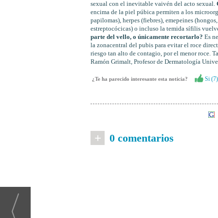
sexual con el inevitable vaivén del acto sexual.
encima de la piel púbica permiten a los microor
papilomas), herpes (fiebres), emepeines (hongos, 
estreptocócicas) o incluso la temida sífilis vuel
parte del vello, o únicamente recortarlo?
Es ne
la zonacentral del pubis para evitar el roce direct
riesgo tan alto de contagio, por el menor roce. 
Ramón Grimalt, Profesor de Dermatología Univer
Si (
7
)
¿Te ha parecido interesante esta noticia?
+
0 comentarios