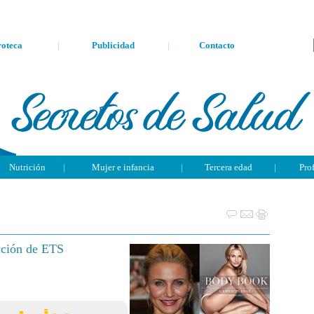
oteca
|
Publicidad
|
Contacto
Nutrición
|
Mujer e infancia
|
Tercera edad
|
Pro
ección de ETS