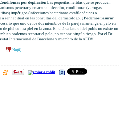
Condilomas por depilación
Las pequeñas heridas que se producen
ganismos penetrar y crear una infección, condilomas (verrugas,
tiñas) impétigos (infecciones bacterianas estafilocócicas o
ve a ser habitual en las consultas del dermatólogo.
¿Podemos rasurar
cesario que uno de los dos miembros de la pareja mantenga el pelo en
o de piel contra piel en la zona. En el área lateral del pubis no existe un
También podemos recortar el pelo, no supone ningún riesgo. Por el Dr.
sitat Internacional de Barcelona y miembro de la AEDV.
No(
0
)