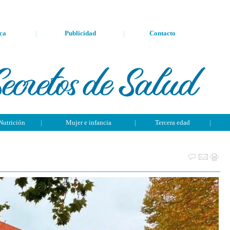
ca
|
Publicidad
|
Contacto
Nutrición
|
Mujer e infancia
|
Tercera edad
|