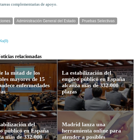
n tareas complementarias de apoyo.
ciones
Administración General del Estado
Pruebas Selectivas
No(
0
)
oticias relacionadas
e la mitad de los
La estabilización del
oles mayores de 15
empleo público en España
padece enfermedades
alcanza más de 332.000
cas
plazas
abilización del
Madrid lanza una
o público en España
herramienta online para
za más de 332.000
atender a posibles