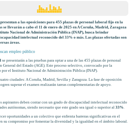
presentan a las oposiciones para 455 plazas de personal laboral fijo en la
 se llevarán a cabo el 11 de enero de 2025 en A Coruña, Madrid, Zaragoza
nstituto Nacional de Administración Pública (INAP), busca brindar
iscapacidad intelectual reconocido del 33% o más. Las plazas ofertadas son
ersas áreas.
uscan empleo público
l
se presentarán a las pruebas para optar a una de las 455 plazas de personal
ón General del Estado (AGE). Este proceso selectivo, convocado por la
 por el Instituto Nacional de Administración Pública (INAP).
cuatro ciudades: A Coruña, Madrid, Sevilla y Zaragoza. La fase de oposición
logren superar el examen realizarán tareas complementarias de apoyo.
os aspirantes deben contar con un grado de discapacidad intelectual reconocido
des autónomas, siendo necesario que este grado sea igual o superior al
33%
.
ecer oportunidades a un colectivo que enfrenta barreras significativas en el
 su compromiso por fomentar la diversidad y la igualdad en el ámbito laboral.