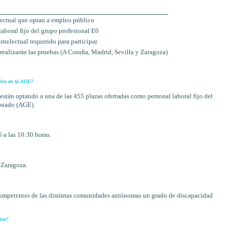
lectual que optan a empleo público
laboral fijo del grupo profesional E0
telectual requerido para participar
ealizarán las pruebas (A Coruña, Madrid, Sevilla y Zaragoza)
lico en la AGE?
están optando a una de las 455 plazas ofertadas como personal laboral fijo del
Estado (AGE).
 a las 10:30 horas.
 Zaragoza.
competentes de las distintas comunidades autónomas un grado de discapacidad
ivo?