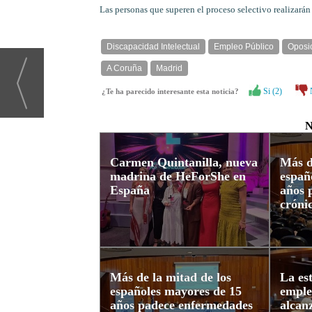
Las personas que superen el proceso selectivo realizará
Discapacidad Intelectual
Empleo Público
Oposi
A Coruña
Madrid
Si (
2
)
¿Te ha parecido interesante esta noticia?
N
Carmen Quintanilla, nueva
Más d
madrina de HeForShe en
españ
España
años 
cróni
Más de la mitad de los
La est
españoles mayores de 15
emple
años padece enfermedades
alcan