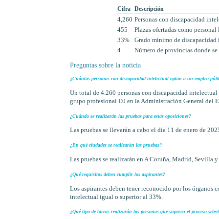
Cifra
Descripción
4,260
Personas con discapacidad inte
455
Plazas ofertadas como personal 
33%
Grado mínimo de discapacidad in
4
Número de provincias donde se r
Preguntas sobre la noticia
¿Cuántas personas con discapacidad intelectual optan a un empleo púb
Un total de 4.260 personas con discapacidad intelectual 
grupo profesional E0 en la Administración General del 
¿Cuándo se realizarán las pruebas para estas oposiciones?
Las pruebas se llevarán a cabo el día 11 de enero de 2025
¿En qué ciudades se realizarán las pruebas?
Las pruebas se realizarán en A Coruña, Madrid, Sevilla y
¿Qué requisitos deben cumplir los aspirantes?
Los aspirantes deben tener reconocido por los órganos 
intelectual igual o superior al 33%.
¿Qué tipo de tareas realizarán las personas que superen el proceso select