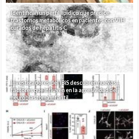
Identifican un perfil lipídico que predice
trastornos metabólicos en pacientes con VIH
curados de hepatitis C
Investigadores del IBiS descubren nuevos
factores que influyen en la agresividad del
neuroblastoma infantil