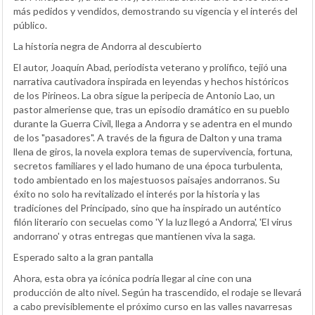
más pedidos y vendidos, demostrando su vigencia y el interés del
público.
La historia negra de Andorra al descubierto
El autor, Joaquín Abad, periodista veterano y prolífico, tejió una
narrativa cautivadora inspirada en leyendas y hechos históricos
de los Pirineos. La obra sigue la peripecia de Antonio Lao, un
pastor almeriense que, tras un episodio dramático en su pueblo
durante la Guerra Civil, llega a Andorra y se adentra en el mundo
de los "pasadores". A través de la figura de Dalton y una trama
llena de giros, la novela explora temas de supervivencia, fortuna,
secretos familiares y el lado humano de una época turbulenta,
todo ambientado en los majestuosos paisajes andorranos. Su
éxito no solo ha revitalizado el interés por la historia y las
tradiciones del Principado, sino que ha inspirado un auténtico
filón literario con secuelas como 'Y la luz llegó a Andorra', 'El virus
andorrano' y otras entregas que mantienen viva la saga.
Esperado salto a la gran pantalla
Ahora, esta obra ya icónica podría llegar al cine con una
producción de alto nivel. Según ha trascendido, el rodaje se llevará
a cabo previsiblemente el próximo curso en las valles navarresas