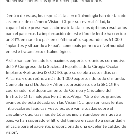
numerosos beneficios que ofrecen para el paciente.
Dentro de éstas, los especialistas en oftalmología han destacado
las lentes de colámero Visian ICL por su reversibilidad, la
capacidad de preservar la córnea intacta o los óptimos resultados
para el paciente. La implantación de este tipo de lente ha crecido
un 34% en nuestro país en el último año, superando los 51.000
implantes y situando a España como país pionero a nivel mundial
en este tratamiento oftalmológico.
Así lo han confirmado los máximos expertos reunidos con motivo
del 29 Congreso de la Sociedad Española de la Cirugía Ocular
Implanto-Refractiva (SECOIR), que se celebra estos días en
Alicante y que reúne a más de 1.000 expertos de todo el mundo.
Como afirma el Dr. José F. Alfonso, presidente de la SECOIR y
coordinador del departamento de Córnea y Cristalino del
Instituto Oftalmológico Fernández-Vega: “Uno de los grandes
avances de esta década son las Visian ICL, que son unas lentes
intraoculares fáquicas –esto es, que van situadas sobre el
cristalino- que, tras más de 16 años implantándose en nuestro
país, ya han superado el filtro del tiempo en cuanto a seguridad y
eficacia para el paciente, proporcionado una excelente calidad de
visión”.