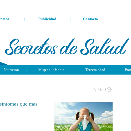
oteca
|
Publicidad
|
Contacto
Nutrición
|
Mujer e infancia
|
Tercera edad
|
Pro
s síntomas que más