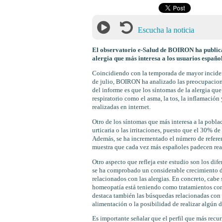
Escucha la noticia
El observatorio e-Salud de BOIRON ha publica
alergia que más interesa a los usuarios español
Coincidiendo con la temporada de mayor incidenc
de julio, BOIRON ha analizado las preocupacione
del informe es que los síntomas de la alergia qu
respiratorio como el asma, la tos, la inflamació
realizadas en internet.
Otro de los síntomas que más interesa a la poblac
urticaria o las irritaciones, puesto que el 30% de
Además, se ha incrementado el número de referen
muestra que cada vez más españoles padecen reacc
Otro aspecto que refleja este estudio son los dif
se ha comprobado un considerable crecimiento de
relacionados con las alergias. En concreto, cabe s
homeopatía está teniendo como tratamientos cons
destaca también las búsquedas relacionadas con 
alimentación o la posibilidad de realizar algún d
Es importante señalar que el perfil que más recur