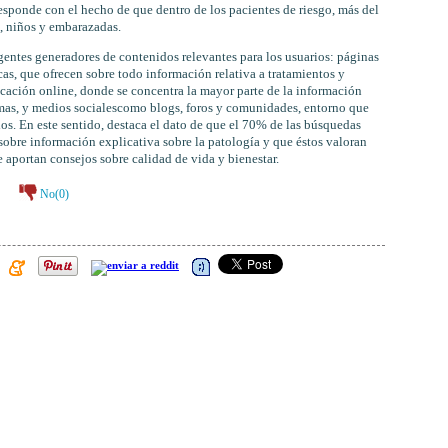
esponde con el hecho de que dentro de los pacientes de riesgo, más del
s, niños y embarazadas.
agentes generadores de contenidos relevantes para los usuarios: páginas
cas, que ofrecen sobre todo información relativa a tratamientos y
ación online, donde se concentra la mayor parte de la información
tomas, y medios socialescomo blogs, foros y comunidades, entorno que
ios. En este sentido, destaca el dato de que el 70% de las búsquedas
 sobre información explicativa sobre la patología y que éstos valoran
 aportan consejos sobre calidad de vida y bienestar.
No(
0
)