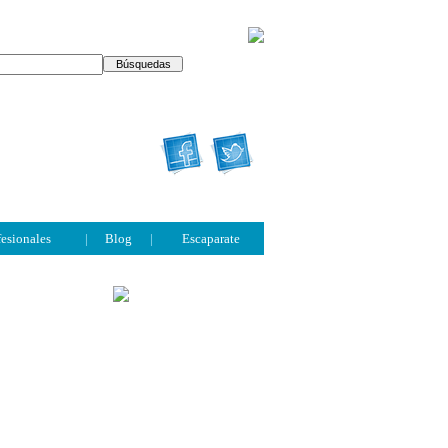
fesionales
|
Blog
|
Escaparate