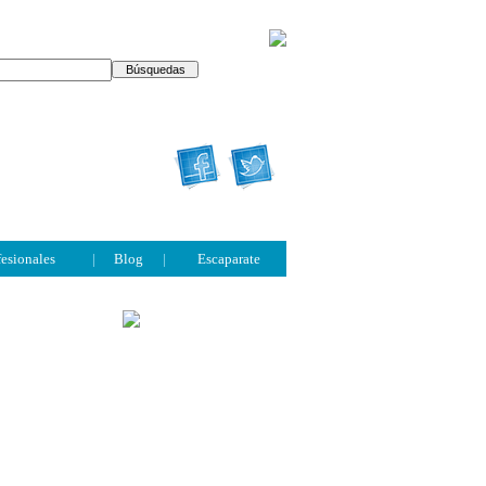
fesionales
|
Blog
|
Escaparate