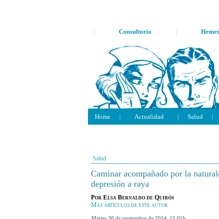
|
Consultorio
|
Hemer
Home
|
Actualidad
|
Salud
|
Salud
Caminar acompañado por la natural
depresión a raya
Por
Elsa Bernaldo de Quirós
Más artículos de este autor
martes 30 de septiembre de 2014
,
11:01h