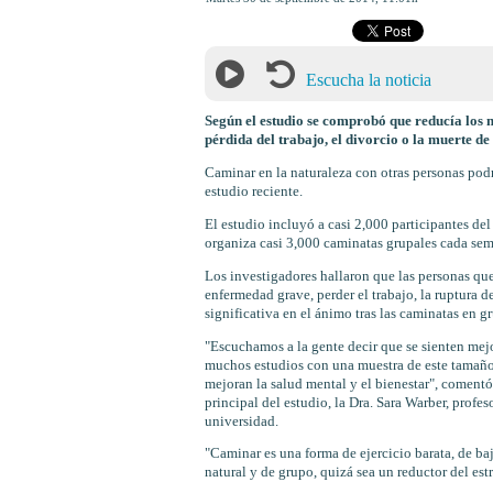
Escucha la noticia
Según el estudio se comprobó que reducía los n
pérdida del trabajo, el divorcio o la muerte de
Caminar en la naturaleza con otras personas podrí
estudio reciente.
El estudio incluyó a casi 2,000 participantes de
organiza casi 3,000 caminatas grupales cada se
Los investigadores hallaron que las personas qu
enfermedad grave, perder el trabajo, la ruptura 
significativa en el ánimo tras las caminatas en gru
"Escuchamos a la gente decir que se sienten mejor
muchos estudios con una muestra de este tamaño
mejoran la salud mental y el bienestar", coment
principal del estudio, la Dra. Sara Warber, profe
universidad.
"Caminar es una forma de ejercicio barata, de b
natural y de grupo, quizá sea un reductor del est