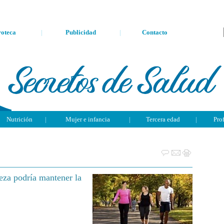
oteca
|
Publicidad
|
Contacto
Nutrición
|
Mujer e infancia
|
Tercera edad
|
Pro
eza podría mantener la