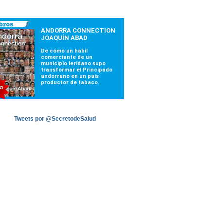
Tweets por @SecretodeSalud