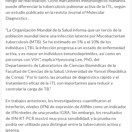
riesgo de reactivación. Ocho marcadores inmunológicos humanos
puede diferenciar la tuberculosis pulmonar activa de la ITL, según
un estudio publicado en la revista Journal of Molecular
Diagnostics .
"La Organización Mundial de la Salud informa que un tercio de la
población mundial tiene una infección latente por Mycobacterium
tuberculosis (MTB). Se ha estimado en 5% y el 10% de los
individuos LTBI, la infección progresa a un estado de enfermedad
activa, y es mayor en individuos inmunodeprimidos, asi como en
personas con VIH ", explica Hyeyoung Lee, PhD, del
Departamento de Laboratorios de Ciencias Biomédicas de la
Facultad de Ciencias de la Salud, Universidad de Yonsei (República
de Corea). "Por lo tanto, las pruebas de diagnóstico rápido y el
tratamiento eficaz de la ITL son importantes para reducir y
controlar la carga de TB."
En trabajos anteriores, los investigadores cuantificaron el
interferón, niveles (IFN) de expresión de ARNm como un indicador
de IFN niveles de una prueba IGRA. Sin embargo, los resultados
de IFN-RT-PCR mostró muy poca sensibilidad, y la prueba no
podría ser utilizado para distinguir entre la tuberculosis activa y
latente.