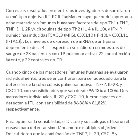
Con estos resultados en mente, los investigadores desarrollaron
un múltiplo objetivo RT-PCR TaqMan ensayo que podría apuntar a
ocho marcadores inmunes humanas: factores de tipo Th1 (IFN ?,
TNF- ?, IL-2R y), citoquinas de tipo Th2 ( IL-4 e IL-10), y IFN -? -
quimiocinas inducidas [CXCL9 (MIG), CXCL10 (IP-10), y CXCL11
(I-TAC)]. , Los niveles de expresión de mRNA de antígeno
dependiente de la BTT específica se midieron en muestras de
sangre de 28 pacientes con TB pulmonar activa, 22 con infección
latente, y 29 controles no-TB.
Cuando cinco de los marcadores inmunes humanas se evaluaron
individualmente, tres se encontraron para ser adecuado para la
detección de la tuberculosis pulmonar activa: TNF- ?, IL-2R, y
CXCL10, con sensibilidades que van desde 96,43% a 100%. Dos
marcadores individuales, IL-2R y CXCL10, fueron capaces de
detectar la ITL, con sensibilidad de 86,36% y 81,82%,
respectivamente.
Para optimizar la sensibilidad, el Dr. Lee y sus colegas utilizaron el
ensayo para detectar simultáneamente múltiples objetivos.
Descubrieron que la combinación de TNF ?, IL-2R, CSCL9 y