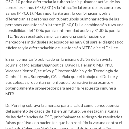
CSCL10 podría diferenciar la tuberculosis pulmonar activa de los
controles sanos (P <0,001) y la infección latente de los controles
sanos (P <0,01). Más importante aún, la combinación podría
diferenciar las personas con tuberculosis pulmonar activa de las
personas con infección latente (P <0,01). La combinación tuvo una
sensibilidad del 100% para la enfermedad activa y 81,82% para la
ITL. "Estos resultados implican que una combinación de
marcadores individuales adecuados es muy útil para el diagnóstico
eficiente y la diferenciación de la infección MTB," dice el Dr. Lee.
En un comentario publicado en la misma edición de la revista
Journal of Molecular Diagnostics, David H. Persing, MD, PhD,
Vicepresidente Ejecutivo y Director Médico y de Tecnología de
Cepheid, Inc., Sunnyvale, CA, señala que el trabajo del Dr. Lee y
sus colegas presentan un enfoque alternativo interesante y
potencialmente prometedor para medir la respuesta inmune a
MTB.
Dr. Persing subraya la amenaza para la salud como consecuencia
del aumento de casos de TB en un futuro. Se destacan algunas
de las deficiencias de TST, principalmente el riesgo de resultados
falsos positivos en pacientes que han recibido la vacuna contra el
bacilo de Calmette-Guérin y la necesidad de interpretación