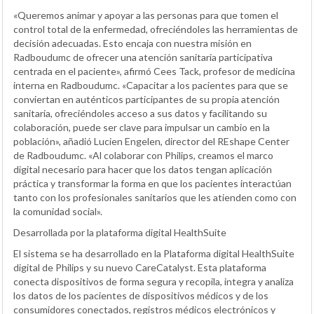
«Queremos animar y apoyar a las personas para que tomen el
control total de la enfermedad, ofreciéndoles las herramientas de
decisión adecuadas. Esto encaja con nuestra misión en
Radboudumc de ofrecer una atención sanitaria participativa
centrada en el paciente», afirmó Cees Tack, profesor de medicina
interna en Radboudumc. «Capacitar a los pacientes para que se
conviertan en auténticos participantes de su propia atención
sanitaria, ofreciéndoles acceso a sus datos y facilitando su
colaboración, puede ser clave para impulsar un cambio en la
población», añadió Lucien Engelen, director del REshape Center
de Radboudumc. «Al colaborar con Philips, creamos el marco
digital necesario para hacer que los datos tengan aplicación
práctica y transformar la forma en que los pacientes interactúan
tanto con los profesionales sanitarios que les atienden como con
la comunidad social».
Desarrollada por la plataforma digital HealthSuite
El sistema se ha desarrollado en la Plataforma digital HealthSuite
digital de Philips y su nuevo CareCatalyst. Esta plataforma
conecta dispositivos de forma segura y recopila, integra y analiza
los datos de los pacientes de dispositivos médicos y de los
consumidores conectados, registros médicos electrónicos y