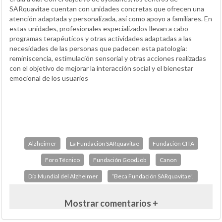
SARquavitae cuentan con unidades concretas que ofrecen una
atención adaptada y personalizada, así como apoyo a familiares. En
estas unidades, profesionales especializados llevan a cabo
programas terapéuticos y otras actividades adaptadas a las
necesidades de las personas que padecen esta patología:
reminiscencia, estimulación sensorial y otras acciones realizadas
con el objetivo de mejorar la interacción social y el bienestar
emocional de los usuarios
Alzheimer
La Fundación SARquavitae
Fundación CITA
Foro Técnico
Fundación GoodJob
Canon
Día Mundial del Alzheimer
“Beca Fundación SARquavitae”.
Mostrar comentarios +