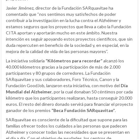
Javier Jiménez, director de la Fundación SARquavitae ha
comentado que “nos sentimos muy satisfechos de poder
contribuir a la investigación en la lucha contra el Alzhéimer y
estamos seguros que los proyectos que lleva a cabo la Fundación
CITA aportan y aportarán mucho en este ámbito. Nuestra
intención es seguir apoyando estos proyectos científicos, que sin
duda repercuten en beneficio de la sociedad y, en especial, en la
mejora de la calidad de vida de las personas mayores”.
La iniciativa solidaria
“Kilómetros para recordar”
alcanzó los
40.000 kilómetros gracias a la participación de más de 2.000
participantes y 80 grupos de corredores. La Fundación
SARquavitae y sus colaboradores, Foro Técnico, Canon y la
Fundación GoodJob, lanzaron esta iniciativa, con motivo del
Día
Mundial del Alzheimer
, por la cual donaban 50 céntimos por cada
kilómetro que los participantes realizaran, hasta conseguir 20.000
euros. El resto del dinero donado servirá para financiar el proyecto
ganador de los premios
“Beca Fundación SARquavitae”
.
SARquavitae es consciente de la dificultad que supone para las
familias ofrecer todos los cuidados a las personas que padecen
Alzheimer y conocer todas las necesidades que se presentan en
el día a día. Con el objetivo de ayudarles, los centros de