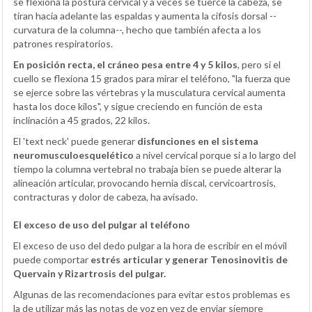
se flexiona la postura cervical y a veces se tuerce la cabeza, se
tiran hacia adelante las espaldas y aumenta la cifosis dorsal --
curvatura de la columna--, hecho que también afecta a los
patrones respiratorios.
En posición recta, el cráneo pesa entre 4 y 5 kilos
, pero si el
cuello se flexiona 15 grados para mirar el teléfono, "la fuerza que
se ejerce sobre las vértebras y la musculatura cervical aumenta
hasta los doce kilos", y sigue creciendo en función de esta
inclinación a 45 grados, 22 kilos.
El 'text neck' puede generar
disfunciones en el sistema
neuromusculoesquelético
a nivel cervical porque si a lo largo del
tiempo la columna vertebral no trabaja bien se puede alterar la
alineación articular, provocando hernia discal, cervicoartrosis,
contracturas y dolor de cabeza, ha avisado.
El exceso de uso del pulgar al teléfono
El exceso de uso del dedo pulgar a la hora de escribir en el móvil
puede comportar
estrés articular y generar Tenosinovitis de
Quervain y Rizartrosis del pulgar.
Algunas de las recomendaciones para evitar estos problemas es
la de utilizar más las notas de voz en vez de enviar siempre