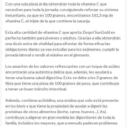
Con una sola pieza al día obtendrán toda la vitamina C que
necesitan para toda la jornada, consiguiendo reforzar su sistema
inmunitario, ya que en 100 gramos, encontramos 161,3 mg de
vitamina C, el triple de la que contiene la naranja.
Esta alta cantidad de vitamina C que aporta Zespri SunGold es
perfecta también para jóvenes y adultos. Gracias a ella obtendrán
una dosis extra de vitalidad para afrontar de forma eficaz las
obligaciones diarias ya sea estudiar para los exámenes, cumplir la
jornada laboral o rendir al máximo en el gimnasio.
Los amantes de los sabores refrescantes con un toque de acidez
encontrarán una auténtica delicia que, además, les ayudará a
tener una buena salud digestiva. Esto se debe a los 3 gramos de
fibra que tiene una pieza de 100 gramos de peso, que contribuye
a tener un buen tránsito intestinal.
Además, contiene actinidina, una enzima que solo está presente
en los kiwis y que tiene la propiedad de ayudar a digerir las
proteínas de otros alimentos (leche, carne, huevos…). Así,
contribuye a aligerar en gran medida las digestiones de toda la
familia, incluidos los mayores, que a menudo padecen problemas