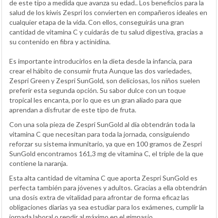
de este tipo a medida que avanza su edad.. Los beneficios para la
salud de los kiwis Zespri los convierten en compañeros ideales en
cualquier etapa de la vida. Con ellos, conseguirás una gran
cantidad de vitamina C y cuidarás de tu salud digestiva, gracias a
su contenido en fibra y actinidina.
Es importante introducirlos en la dieta desde la infancia, para
crear el hábito de consumir fruta Aunque las dos variedades,
Zespri Green y Zespri SunGold, son deliciosas, los niños suelen
preferir esta segunda opción. Su sabor dulce con un toque
tropical les encanta, por lo que es un gran aliado para que
aprendan a disfrutar de este tipo de fruta.
Con una sola pieza de Zespri SunGold al día obtendrán toda la
vitamina C que necesitan para toda la jornada, consiguiendo
reforzar su sistema inmunitario, ya que en 100 gramos de Zespri
SunGold encontramos 161,3 mg de vitamina C, el triple de la que
contiene la naranja.
Esta alta cantidad de vitamina C que aporta Zespri SunGold es
perfecta también para jóvenes y adultos. Gracias a ella obtendrán
una dosis extra de vitalidad para afrontar de forma eficaz las
obligaciones diarias ya sea estudiar para los exámenes, cumplir la
jornada laboral o rendir al máximo en el gimnasio.