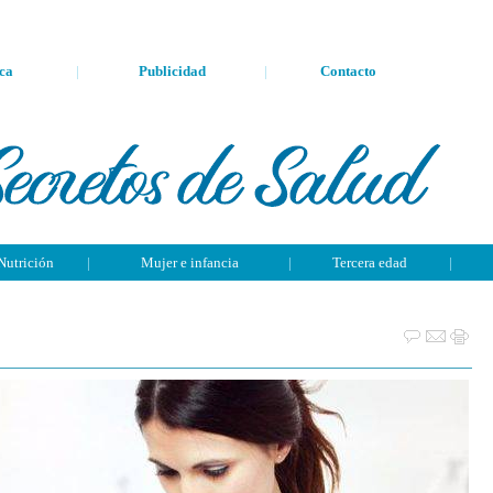
ca
|
Publicidad
|
Contacto
Nutrición
|
Mujer e infancia
|
Tercera edad
|