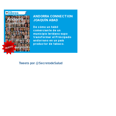
Tweets por @SecretodeSalud