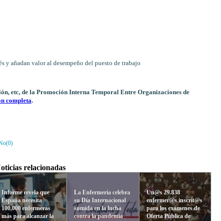
rés y añadan valor al desempeño del puesto de trabajo
ción, etc, de la Promoción Interna Temporal Entre Organizaciones de
ón completa
.
No(
0
)
oticias relacionadas
Informe revela que
La Enfermería celebra
Un@s 29.838
España necesita
su Día Internacional
enfermer@s inscrit@s
100,000 enfermeras
sumida en la lucha
para los exámenes de
más para alcanzar la
contra la pandemia
Oferta Pública de