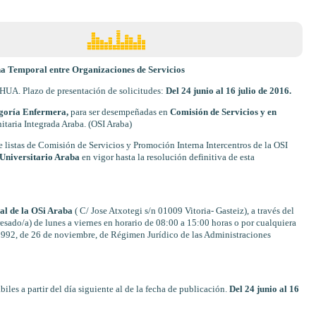
a Temporal entre Organizaciones de Servicios
l HUA. Plazo de presentación de solicitudes:
Del 24 junio al 16 julio de 2016.
goría Enfermera,
para ser desempeñadas en
Comisión de Servicios y en
itaria Integrada Araba. (OSI Araba)
e listas de Comisión de Servicios y Promoción Interna Intercentros de la OSI
l Universitario Araba
en vigor hasta la resolución definitiva de esta
al de la OSi Araba
( C/ Jose Atxotegi s/n 01009 Vitoria- Gasteiz), a través del
esado/a) de lunes a viernes en horario de 08:00 a 15:00 horas o por cualquiera
/1992, de 26 de noviembre, de Régimen Jurídico de las Administraciones
iles a partir del día siguiente al de la fecha de publicación.
Del 24 junio al 16