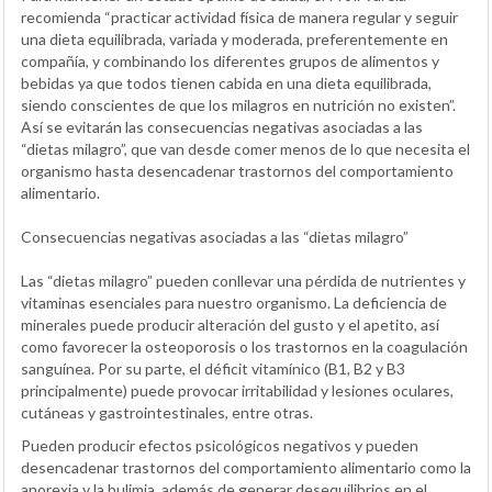
recomienda “practicar actividad física de manera regular y seguir
una dieta equilibrada, variada y moderada, preferentemente en
compañía, y combinando los diferentes grupos de alimentos y
bebidas ya que todos tienen cabida en una dieta equilibrada,
siendo conscientes de que los milagros en nutrición no existen”.
Así se evitarán las consecuencias negativas asociadas a las
“dietas milagro”, que van desde comer menos de lo que necesita el
organismo hasta desencadenar trastornos del comportamiento
alimentario.
Consecuencias negativas asociadas a las “dietas milagro”
Las “dietas milagro” pueden conllevar una pérdida de nutrientes y
vitaminas esenciales para nuestro organismo. La deficiencia de
minerales puede producir alteración del gusto y el apetito, así
como favorecer la osteoporosis o los trastornos en la coagulación
sanguínea. Por su parte, el déficit vitamínico (B1, B2 y B3
principalmente) puede provocar irritabilidad y lesiones oculares,
cutáneas y gastrointestinales, entre otras.
Pueden producir efectos psicológicos negativos y pueden
desencadenar trastornos del comportamiento alimentario como la
anorexia y la bulimia, además de generar desequilibrios en el