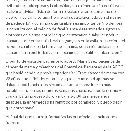
evitando el sobrepeso y la obesidad, una alimentación equilibrada,
realizar actividad física de forma regular, evitar el consumo de
alcohol y evitar la terapia hormonal sustitutiva reducen el riesgo
de padecerlo” y continúa que también es importante “no demorar
la consulta con el médico de familia ante determinados signos y
síntomas de alarma entre los que destacarían cualquier nódulo
mamario, presencia unilateral de ganglios en la axila, retracción del
pezón o cambios en la forma de la mama, secreción unilateral o
cambios en la piel (edema, enrojecimiento, celulitis o ulceración)”.
El punto de vista del paciente lo aportó María Sáez, paciente de
cáncer de mama y miembros del Comité de Pacientes de la AECC
que habló desde la propia experiencia: “Tuve cáncer de mama con
22 años. Fue difícil detectarlo, ya que con mi edad apenas se
daban importancia a los síntomas que cada vez fueron más
notables. Tras unas primeras semanas caóticas, llegó la quimio y
cirugía. Es un proceso duro y muy largo. Ahora, siete años
después, la enfermedad ha remitido por completo, y puedo decir
que estoy sana”.
Al final del encuentro informativo las principales conclusiones
fueron: