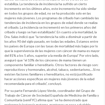
estabiliza. La tendencia de incidencia ha sufrido un cierto
incremento en los últimos años, este incremento ha sido similar
en todos los grupos de edad, no se ha producido solo en las
mujeres más jóvenes. Los programas de cribado han cambiado las
tendencias de incidencia en los grupos de edad donde se realiza
el cribado. La incidencia se incrementó en los primeros años del
cribado y luego se han estabilizado”. En cuanto a la mortalidad, la
Dra. Salas indicó que “la tendencia ha sido a disminuir a partir de
los años 90 del siglo pasado, en todas las edades. Estamos entre
los países de Europa con las tasas de mortalidad más bajas por lo
que la supervivencia de las mujeres con cáncer de mama es mayor
del 81% a los 5 años, superior a la media de Europa” Por otro lado,
aseguró que “el 10% de los cánceres de mama tienen un
componente familiar o hereditario. Otros factores de riesgo son:
reproductivos y hormonales, alcohol, tabaco, sedentarismo,…Si no
existen factores familiares o hereditarios, no está justificado
hacer acciones específicas en mujeres más jóvenes de la edad
recomendada para el cribado”, concluyó.
Por su parte Fernando López Verde, coordinador del Grupo de
Trabajo de Cáncer de Sociedad Española de Medicina de Familia y
Comunitaria (semFYC) afirma que “se ha demostrado que
prolongar la lactancia materna, mantener un peso saludable