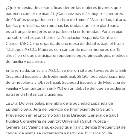
¿Qué necesidades específicas tienen las mujeres jóvenes que
padecen cáncer de mamá? ¿Cada vez hay más mujeres menores
de 45 años que padecen este tipo de tumor? Maternidad, futuro,
familia, profesión… son muchas las dudas que se le plantean a
esta franja de mujeres que padecen la enfermedad. Para arrojar
luz sobre estas cuestiones, la Asociación Española Contra el
Cáncer (AECC) ha organizado una mesa de debate, bajo el título
“Diálogos AECC: Mujeres con cáncer de mama menores de 45
años”, en el que participaron epidemiólogos, ginecólogos, médicos
de familia y pacientes.
En la jornada, junto a la AECC, se dieron cita portavoces de la SEE
(Sociedad Española de Epidemiología), SEGO (Sociedad Española
de Ginecología y Obstetricia), Sociedad Española de Medicina de
Familia y Comunitaria (semFYC) en un debate del que se pudieron
extraer distintas conclusiones.
La Dra. Dolores Salas, miembro de la Sociedad Española de
Epidemiología, Jefa del Servicio de Promoción de la Salud y
Prevención en el Entorno Sanitario Direcció General de Salut
Pública Conselleria de Sanitat Universal i Salut Pública –
Generalitat Valenciana, expuso que “la incidencia (frecuencia) de
cáncer de mama se incrementa a partir de 35 y a los 55 de