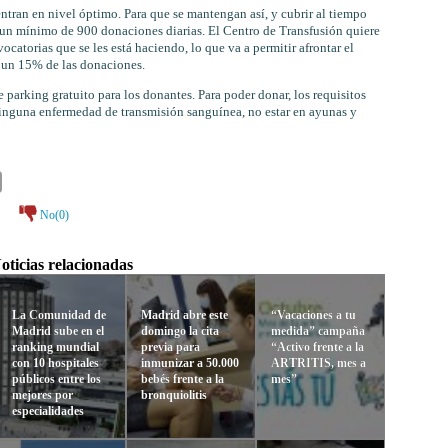
ntran en nivel óptimo. Para que se mantengan así, y cubrir al tiempo
n un mínimo de 900 donaciones diarias. El Centro de Transfusión quiere
ocatorias que se les está haciendo, lo que va a permitir afrontar el
 un 15% de las donaciones.
e parking gratuito para los donantes. Para poder donar, los requisitos
inguna enfermedad de transmisión sanguínea, no estar en ayunas y
No(
0
)
oticias relacionadas
La Comunidad de
Madrid abre este
“Vacaciones a tu
Madrid sube en el
domingo la cita
medida” campaña
ranking mundial
previa para
“Activo frente a la
con 10 hospitales
inmunizar a 50.000
ARTRITIS, mes a
públicos entre los
bebés frente a la
mes”
mejores por
bronquiolitis
especialidades