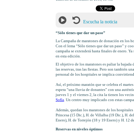
Escucha la noticia
“Sólo tienes que dar un paso”
La Campaña de maratones de donación en los hos
Con el lema “Sólo tienes que dar un paso” y coo
campaña se extenderá hasta finales de enero. Ya 
en esta edición.
El objetivo de los maratones es paliar la bajada
las reservas, tras las fiestas. Pero son también 
personal de los hospitales se implica convirtiend
Así, el próximo maratón que se celebra el marte
espera “una lluvia de donantes” con una auténtica
jueves 1 y el viernes 2, la cita la tienen los ve
Sofía
. Un centro muy implicado con estas campañ
Además, quedan los maratones de los hospitales P
Princesa (15 Dic.), H. de Villalba (19 Dic.), H. de
Enero), H. de Torrejón (18 y 19 Enero) y H. 12 d
Reservas en niveles óptimos