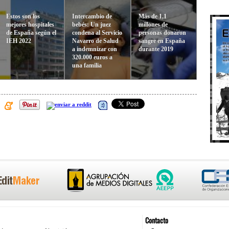
Estos son los
Intercambio de
Más de 1,1
mejores hospitales
bebés: Un juez
millones de
de España según el
condena al Servicio
personas donaron
IEH 2022
Navarro de Salud
sangre en España
a indemnizar con
durante 2019
320.000 euros a
una familia
Contacto