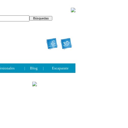
fesionales
|
Blog
|
Escaparate