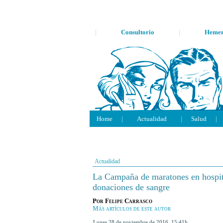
|
Consultorio
|
Hemer
Home
|
Actualidad
|
Salud
|
Actualidad
La Campaña de maratones en hospit
donaciones de sangre
Por
Felipe Carrasco
Más artículos de este autor
lunes 28 de noviembre de 2016
,
15:41h