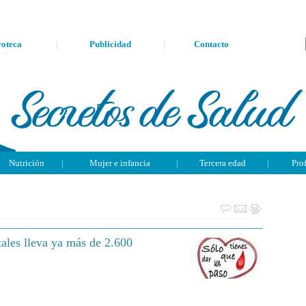
oteca
|
Publicidad
|
Contacto
Nutrición
|
Mujer e infancia
|
Tercera edad
|
Pro
ales lleva ya más de 2.600