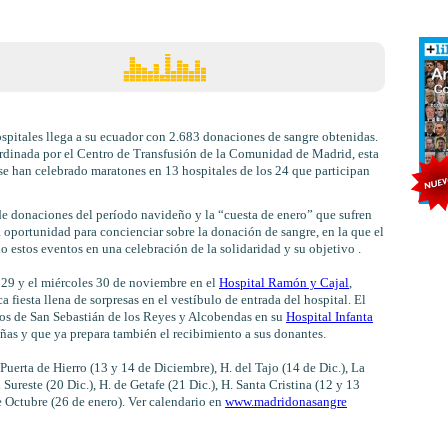
pitales llega a su ecuador con 2.683 donaciones de sangre obtenidas.
rdinada por el Centro de Transfusión de la Comunidad de Madrid, esta
se han celebrado maratones en 13 hospitales de los 24 que participan
 de donaciones del período navideño y la “cuesta de enero” que sufren
una oportunidad para concienciar sobre la donación de sangre, en la que el
o estos eventos en una celebración de la solidaridad y su objetivo .
s 29 y el miércoles 30 de noviembre en el
Hospital Ramón y Cajal
,
 fiesta llena de sorpresas en el vestíbulo de entrada del hospital. El
cinos de San Sebastián de los Reyes y Alcobendas en su
Hospital Infanta
as y que ya prepara también el recibimiento a sus donantes.
uerta de Hierro (13 y 14 de Diciembre), H. del Tajo (14 de Dic.), La
l Sureste (20 Dic.), H. de Getafe (21 Dic.), H. Santa Cristina (12 y 13
e Octubre (26 de enero). Ver calendario en
www.madridonasangre