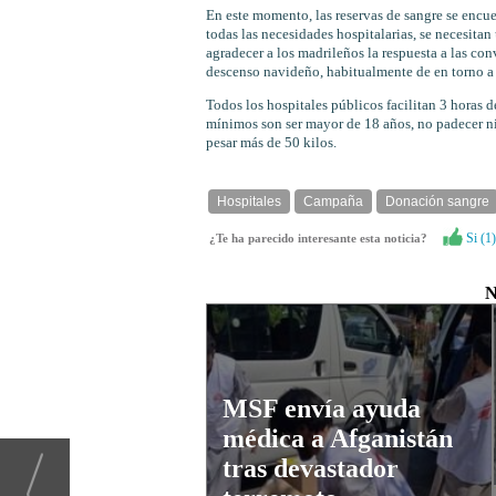
En este momento, las reservas de sangre se encue
todas las necesidades hospitalarias, se necesita
agradecer a los madrileños la respuesta a las conv
descenso navideño, habitualmente de en torno a
Todos los hospitales públicos facilitan 3 horas d
mínimos son ser mayor de 18 años, no padecer n
pesar más de 50 kilos.
Hospitales
Campaña
Donación sangre
Si (
1
)
¿Te ha parecido interesante esta noticia?
N
MSF envía ayuda
médica a Afganistán
tras devastador