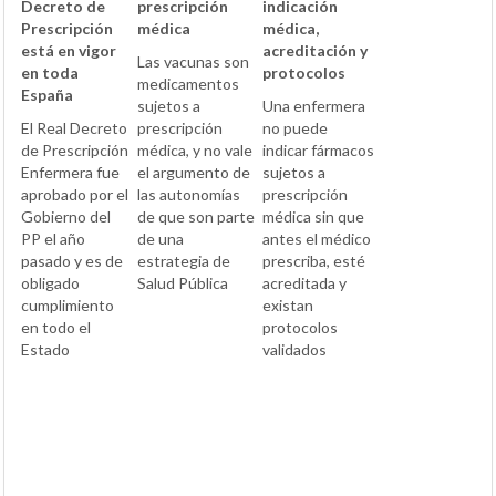
Decreto de
prescripción
indicación
Prescripción
médica
médica,
está en vigor
acreditación y
Las vacunas son
en toda
protocolos
medicamentos
España
sujetos a
Una enfermera
El Real Decreto
prescripción
no puede
de Prescripción
médica, y no vale
indicar fármacos
Enfermera fue
el argumento de
sujetos a
aprobado por el
las autonomías
prescripción
Gobierno del
de que son parte
médica sin que
PP el año
de una
antes el médico
pasado y es de
estrategia de
prescriba, esté
obligado
Salud Pública
acreditada y
cumplimiento
existan
en todo el
protocolos
Estado
validados