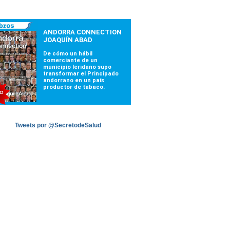
Tweets por @SecretodeSalud