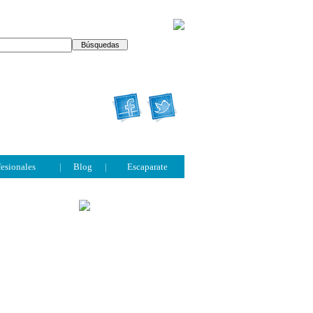
fesionales
|
Blog
|
Escaparate