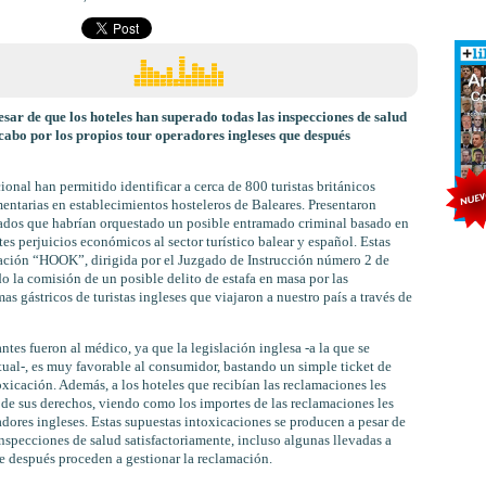
esar de que los hoteles han superado todas las inspecciones de salud
 cabo por los propios tour operadores ingleses que después
ional han permitido identificar a cerca de 800 turistas británicos
entarias en establecimientos hosteleros de Baleares. Presentaron
ados que habrían orquestado un posible entramado criminal basado en
s perjuicios económicos al sector turístico balear y español. Estas
ación “HOOK”, dirigida por el Juzgado de Instrucción número 2 de
 la comisión de un posible delito de estafa en masa por las
s gástricos de turistas ingleses que viajaron a nuestro país a través de
tes fueron al médico, ya que la legislación inglesa -a la que se
tual-, es muy favorable al consumidor, bastando un simple ticket de
xicación. Además, a los hoteles que recibían las reclamaciones les
 de sus derechos, viendo como los importes de las reclamaciones les
dores ingleses. Estas supuestas intoxicaciones se producen a pesar de
inspecciones de salud satisfactoriamente, incluso algunas llevadas a
e después proceden a gestionar la reclamación.