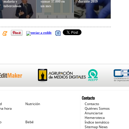
malaria y
sumar 37.000 en
durante 2019
tuberculosis
un mes
Contacto
ud
Nutrición
Contacto
ma hora
Quiénes Somos
Anunciarse
Hemeroteca
o
Bebé
Índice temático
Sitemap News