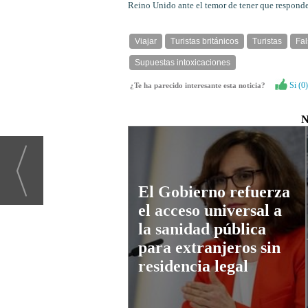
Reino Unido ante el temor de tener que responder
Viajar
Turistas británicos
Turistas
Fal
Supuestas intoxicaciones
Si (
0
)
¿Te ha parecido interesante esta noticia?
N
El Gobierno refuerza
el acceso universal a
la sanidad pública
para extranjeros sin
residencia legal