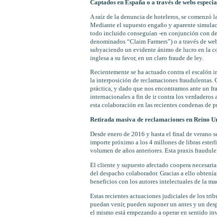
Captados en España o a través de webs especia
A raíz de la denuncia de hoteleros, se comenzó l
Mediante el supuesto engaño y aparente simulació
todo incluido conseguían -en conjunción con des
denominados “Claim Farmers”) o a través de web
subyaciendo un evidente ánimo de lucro en la c
inglesa a su favor, en un claro fraude de ley.
Recientemente se ha actuado contra el escalón in
la interposición de reclamaciones fraudulentas. 
práctica, y dado que nos encontramos ante un fra
internacionales a fin de ir contra los verdaderos
esta colaboración en las recientes condenas de pri
Retirada masiva de reclamaciones en Reino U
Desde enero de 2016 y hasta el final de verano 
importe próximo a los 4 millones de libras ester
volumen de años anteriores. Esta praxis fraudul
El cliente y supuesto afectado coopera necesari
del despacho colaborador. Gracias a ello obtenía
beneficios con los autores intelectuales de la m
Estas recientes actuaciones judiciales de los trib
puedan venir, pueden suponer un antes y un desp
el mismo está empezando a operar en sentido inv