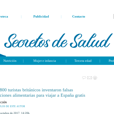
oteca
|
Publicidad
|
Contacto
Nutrición
|
Mujer e infancia
|
Tercera edad
|
Pro
00 turistas británicos inventaron falsas
ciones alimentarias para viajar a España gratis
ción
los de este autor
e octubre de 2017
,
14:20h