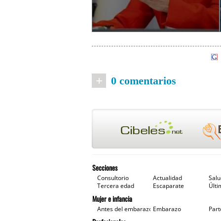
+
0 comentarios
Secciones
Consultorio
Actualidad
Sal
Tercera edad
Escaparate
Últi
Mujer e infancia
Antes del embarazo
Embarazo
Part