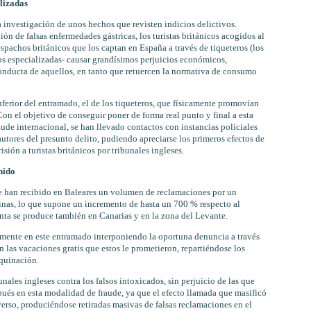
lizadas
a investigación de unos hechos que revisten indicios delictivos.
n de falsas enfermedades gástricas, los turistas británicos acogidos al
pachos británicos que los captan en España a través de tiqueteros (los
s especializadas- causar grandísimos perjuicios económicos,
onducta de aquellos, en tanto que retuercen la normativa de consumo
ferior del entramado, el de los tiqueteros, que físicamente promovían
Con el objetivo de conseguir poner de forma real punto y final a esta
ude internacional, se han llevado contactos con instancias policiales
 autores del presunto delito, pudiendo apreciarse los primeros efectos de
sión a turistas británicos por tribunales ingleses.
nido
se han recibido en Baleares un volumen de reclamaciones por un
linas, lo que supone un incremento de hasta un 700 % respecto al
enta se produce también en Canarias y en la zona del Levante.
amente en este entramado interponiendo la oportuna denuncia a través
n las vacaciones gratis que estos le prometieron, repartiéndose los
aquinación.
unales ingleses contra los falsos intoxicados, sin perjuicio de las que
ués en esta modalidad de fraude, ya que el efecto llamada que masificó
erso, produciéndose retiradas masivas de falsas reclamaciones en el