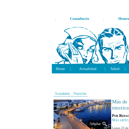
|
Consultorio
|
Hemer
Home
|
Actualidad
|
Salud
|
Actualidad,
Nutrición
Más de 8
intoxica
Por
Redac
Más artícu
Ampliar
lunes 23 d