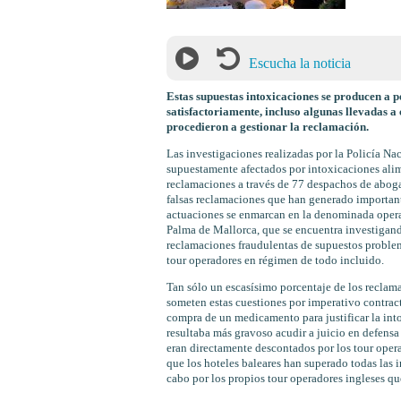
Escucha la noticia
Estas supuestas intoxicaciones se producen a p
satisfactoriamente, incluso algunas llevadas a
procedieron a gestionar la reclamación.
Las investigaciones realizadas por la Policía Nac
supuestamente afectados por intoxicaciones alim
reclamaciones a través de 77 despachos de abog
falsas reclamaciones que han generado importante
actuaciones se enmarcan en la denominada oper
Palma de Mallorca, que se encuentra investigando
reclamaciones fraudulentas de supuestos problema
tour operadores en régimen de todo incluido.
Tan sólo un escasísimo porcentaje de los reclaman
someten estas cuestiones por imperativo contrac
compra de un medicamento para justificar la into
resultaba más gravoso acudir a juicio en defensa
eran directamente descontados por los tour opera
que los hoteles baleares han superado todas las 
cabo por los propios tour operadores ingleses qu