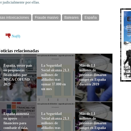
 judicialmente por ellas.
sas intoxicaciones
Fraude masivo
Baleares
España
No(
0
)
oticias relacionadas
España, tercer país
La Seguridad
Más de 1,1
en propuestas
Social alcanza 21,3
millones de
financiadas por
millones de
personas donaron
MSCA COFUND
afiliados tras
sangre en España
2025
sumar 37.000 en
durante 2019
un mes
España aumenta
La Seguridad
Más de 1,1
su apoyo
Social alcanza 21,3
millones de
financiero para
millones de
personas donaron
combatir el sida,
afiliados tras
sangre en España