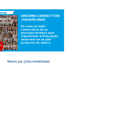
Tweets por @SecretodeSalud