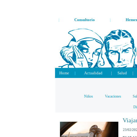
|
Consultorio
|
Hemer
Home
|
Actualidad
|
Salud
|
Niños
Vacaciones
Sa
Di
Viajar
23/02/20