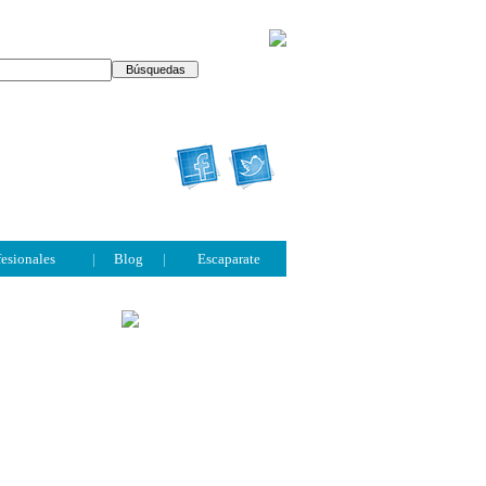
fesionales
|
Blog
|
Escaparate