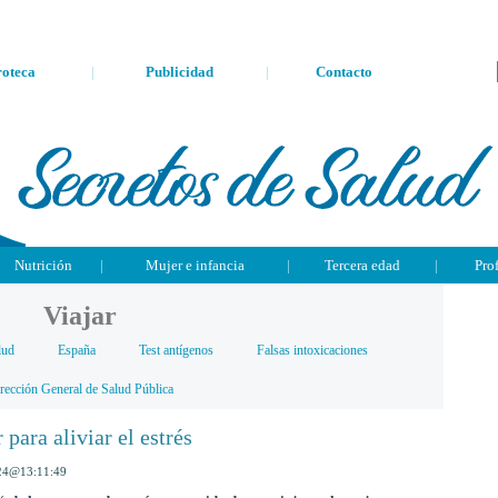
oteca
|
Publicidad
|
Contacto
Nutrición
|
Mujer e infancia
|
Tercera edad
|
Pro
Viajar
lud
España
Test antígenos
Falsas intoxicaciones
rección General de Salud Pública
 para aliviar el estrés
24
@
13:11:49