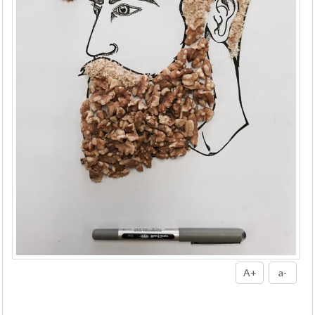
A+
a-