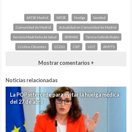
SATSE Madrid
SATSE
Huelga
Sanidad
Comunidad de Madrid
Actualidad en Comunidad de Madrid
Servicio Madrileño de Salud
SERMAS
Teresa Galindo Rubio
Cristina Cifuentes
CCOO
CSIT
UGT
AMYTS
Mostrar comentarios +
Noticias relacionadas
La POP intercede para evitar la huelga médica
del 27 de abril