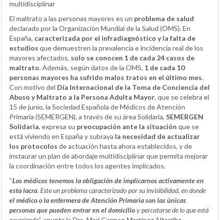
multidisciplinar
El maltrato a las personas mayores es un
problema de salud
declarado por la Organización Mundial de la Salud (OMS). En
España,
caracterizada por el infradiagnóstico y la falta de
estudios
que demuestren la prevalencia e incidencia real de los
mayores afectados,
solo se conocen 1 de cada 24 casos de
maltrato
. Además, según datos de la OMS,
1 de cada 10
personas mayores ha sufrido malos tratos en el último mes
.
Con motivo del
Día Internacional de la Toma de Conciencia del
Abuso y Maltrato a la Persona Adulta Mayor
, que se celebra el
15 de junio, la Sociedad Española de Médicos de Atención
Primaria (SEMERGEN), a través de su área Solidaria,
SEMERGEN
Solidaria
, expresa su
preocupación ante la situación
que se
está viviendo en España y subraya
la necesidad de actualizar
los protocolos
de actuación hasta ahora establecidos, y de
instaurar un plan de abordaje multidisciplinar que permita mejorar
la coordinación entre todos los agentes implicados.
“
Los médicos tenemos la obligación de implicarnos activamente en
esta lacra
. Este un problema caracterizado por su invisibilidad, en donde
el médico o la enfermera de Atención Primaria son las únicas
personas que pueden entrar en el domicilio
y percatarse de lo que está
ocurriendo
”, apunta la Dra. Mari Carmen Martínez Altarriba,