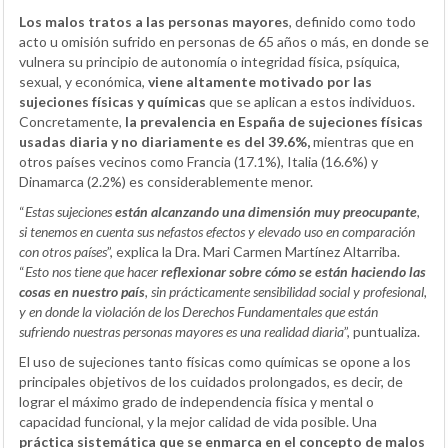
Los malos tratos a las personas mayores
, definido como todo
acto u omisión sufrido en personas de 65 años o más, en donde se
vulnera su principio de autonomía o integridad física, psíquica,
sexual, y económica,
viene altamente motivado por las
sujeciones físicas y químicas
que se aplican a estos individuos.
Concretamente,
la prevalencia en España de sujeciones físicas
usadas diaria y no diariamente es del 39.6%,
mientras que en
otros países vecinos como Francia (17.1%), Italia (16.6%) y
Dinamarca (2.2%) es considerablemente menor.
“
Estas sujeciones
están alcanzando una dimensión muy preocupante
,
si tenemos en cuenta sus nefastos efectos y elevado uso en comparación
con otros países
”, explica la Dra. Mari Carmen Martínez Altarriba.
“
Esto nos tiene que hacer
reflexionar sobre cómo se están haciendo las
cosas en nuestro país
, sin prácticamente sensibilidad social y profesional,
y en donde la violación de los Derechos Fundamentales que están
sufriendo nuestras personas mayores es una realidad diaria
”, puntualiza.
El uso de sujeciones tanto físicas como químicas se opone a los
principales objetivos de los cuidados prolongados, es decir, de
lograr el máximo grado de independencia física y mental o
capacidad funcional, y la mejor calidad de vida posible. Una
práctica sistemática que se enmarca en el concepto de malos