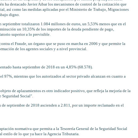
ién ha destacado Javier Aibar los mecanismos de control de la cotización que
ial, así como las medidas aplicadas por el Ministerio de Trabajo, Migraciones
abajo digno.
 en septiembre totalizaron 1.084 millones de euros, un 5,53% menos que en el
sminución un 10,35% de los importes de la deuda pendiente de pago,
atorio superior a lo previsible.
 contra el Fraude, un órgano que se puso en marcha en 2006 y que permite la
mación de los agentes sociales y a nivel provincial.
mentado hasta septiembre de 2018 en un 4,85% (68.578).
 el 97%, mientras que los autorizados al sector privado alcanzan en cuanto a
 objeto de aplazamientos es otro indicador positivo, que refleja la mejoría de la
de Seguridad Social".
s de septiembre de 2018 ascienden a 2.811, por un importe reclamado en el
daptación normativa que permita a la Tesorería General de la Seguridad Social
l estilo de lo que ya hace la Agencia Tributaria.