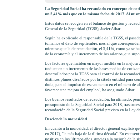
La Seguridad Social ha recaudado en concepto de cotiz
un 5,41% más que en la misma fecha de 2017. Al mismo
Estos datos se recogen en el balance de gestión y recaud
General de la Seguridad (TGSS), Javier Aibar.
Según ha explicado el responsable de la TGSS, el pasado 
tomamos el dato de septiembre, mes al que corresponden l
mientras que la de recaudación, el 5,41%, como ya se ha
de la economía y al incremento de los salarios, que supo
Los factores que inciden en mayor medida en la mejora d
traduce en un incremento de las bases medias de cotizaci
desarrollados por la TGSS para el control de la recaudaci
distintos planes diseñados por la citada entidad para co
duda, para el impulso de ese aumento en el número de a
favorece una mejora del empleo", ha asegurado Aibar.
Los buenos resultados de recaudación, ha afirmado, permi
presupuesto de la Seguridad Social para 2018, tras suces
recaudación de la Seguridad Social previsto en la Ley d
Desciende la morosidad
En cuanto a la morosidad, el director general explicó qu
en 2017), "la más baja de la última década". En este sen
positiva en los últimos años, gracias a la mejoría de la s