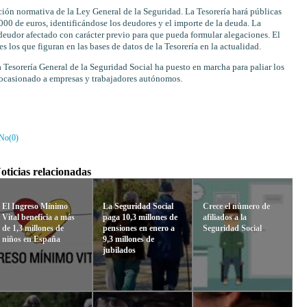
ación normativa de la Ley General de la Seguridad. La Tesorería hará públicas
000 de euros, identificándose los deudores y el importe de la deuda. La
 deudor afectado con carácter previo para que pueda formular alegaciones. El
s los que figuran en las bases de datos de la Tesorería en la actualidad.
la Tesorería General de la Seguridad Social ha puesto en marcha para paliar los
n ocasionado a empresas y trabajadores autónomos.
No(
0
)
oticias relacionadas
El Ingreso Mínimo
La Seguridad Social
Crece el número de
Vital beneficia a más
paga 10,3 millones de
afiliados a la
de 1,3 millones de
pensiones en enero a
Seguridad Social
niños en España
9,3 millones de
jubilados