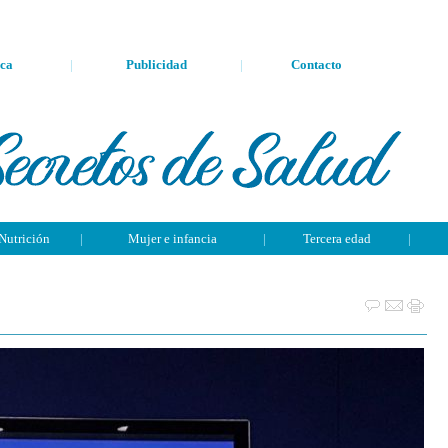
ca
|
Publicidad
|
Contacto
Nutrición
|
Mujer e infancia
|
Tercera edad
|