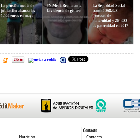
La pensión media de
#NiMediaBroma ante
La Seguridad Social
jubilación alcanza los
la violencia de género
tramitó 268.328
1.505 euros en mayo
procesos de
maternidad y 264.632
de paternidad en 2017
Contacto
Nutrición
Contacto