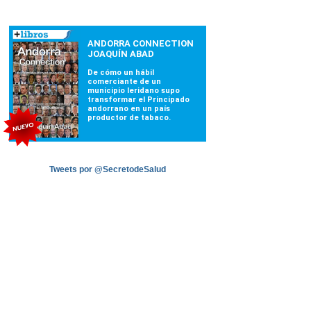
Tweets por @SecretodeSalud