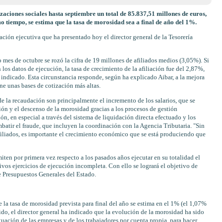
aciones sociales hasta septiembre un total de 85.837,51 millones de euros,
 tiempo, se estima que la tasa de morosidad sea a final de año del 1%.
ación ejecutiva que ha presentado hoy el director general de la Tesorería
mes de octubre se rozó la cifra de 19 millones de afiliados medios (3,05%). Si
os datos de ejecución, la tasa de crecimiento de la afiliación fue del 2,87%,
 indicado. Esta circunstancia responde, según ha explicado Aibar, a la mejora
ne unas bases de cotización más altas.
e la recaudación son principalmente el incremento de los salarios, que se
ón y el descenso de la morosidad gracias a los procesos de gestión
ón, en especial a través del sistema de liquidación directa efectuado y los
mbatir el fraude, que incluyen la coordinación con la Agencia Tributaria. "Sin
filiados, es importante el crecimiento económico que se está produciendo que
ten por primera vez respecto a los pasados años ejecutar en su totalidad el
ivos ejercicios de ejecución incompleta. Con ello se logrará el objetivo de
e Presupuestos Generales del Estado.
e la tasa de morosidad prevista para final del año se estima en el 1% (el 1,07%
tido, el director general ha indicado que la evolución de la morosidad ha sido
ituación de las empresas y de los trabajadores por cuenta propia, para hacer