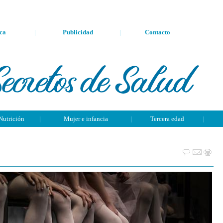
ca
|
Publicidad
|
Contacto
Nutrición
|
Mujer e infancia
|
Tercera edad
|