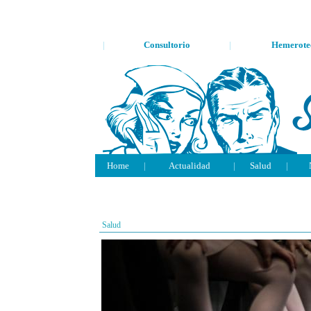
|
Consultorio
|
Hemerote
Home
|
Actualidad
|
Salud
|
Salud