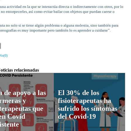
una actividad en la que se interactúa directa o indirectamente con otros, por lo
 no entorpecerles, así como evitar bailar con objetos que puedan caerse o
euta no solo si se tiene algún problema o alguna molestia, sino también para
oreografías es muy importante pero también lo es aprender a cuidarse”.
No(
0
)
oticias relacionadas
a de apoyo a las
El 30% de los
rmeras y
fisioterapeutas ha
oterapeutas que
sufrido los síntomas
en Covid
del Covid-19
istente