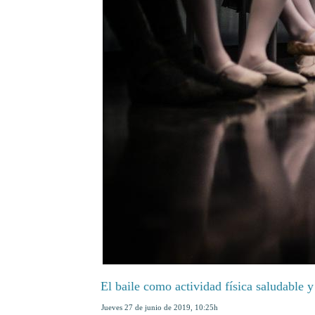
El baile como actividad física saludable y
jueves 27 de junio de 2019
,
10:25h