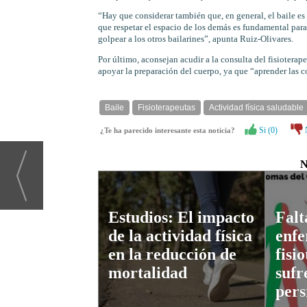
“Hay que considerar también que, en general, el baile es 
que respetar el espacio de los demás es fundamental para
golpear a los otros bailarines”, apunta Ruiz-Olivares.
Por último, aconsejan acudir a la consulta del fisioterap
apoyar la preparación del cuerpo, ya que “aprender las c
Baile
Fisioterapeutas
Actividad física saludable
Si (
0
)
¿Te ha parecido interesante esta noticia?
N
Estudios: El impacto
Falt
de la actividad física
enfe
en la reducción de
fisi
mortalidad
sufr
pers