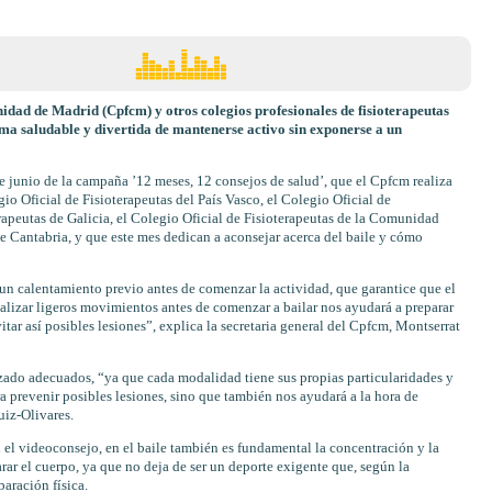
idad de Madrid (Cpfcm) y otros colegios profesionales de fisioterapeutas
rma saludable y divertida de mantenerse activo sin exponerse a un
e junio de la campaña ’12 meses, 12 consejos de salud’, que el Cpfcm realiza
io Oficial de Fisioterapeutas del País Vasco, el Colegio Oficial de
erapeutas de Galicia, el Colegio Oficial de Fisioterapeutas de la Comunidad
e Cantabria, y que este mes dedican a aconsejar acerca del baile y cómo
o un calentamiento previo antes de comenzar la actividad, que garantice que el
alizar ligeros movimientos antes de comenzar a bailar nos ayudará a preparar
itar así posibles lesiones”, explica la secretaria general del Cpfcm, Montserrat
lzado adecuados, “ya que cada modalidad tiene sus propias particularidades y
a prevenir posibles lesiones, sino que también nos ayudará a la hora de
uiz-Olivares.
n el videoconsejo, en el baile también es fundamental la concentración y la
arar el cuerpo, ya que no deja de ser un deporte exigente que, según la
aración física.