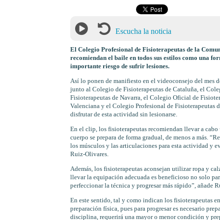
Escucha la noticia
El Colegio Profesional de Fisioterapeutas de la Comun
recomiendan el baile en todos sus estilos como una fo
importante riesgo de sufrir lesiones.
Así lo ponen de manifiesto en el videoconsejo del mes d
junto al Colegio de Fisioterapeutas de Cataluña, el Coleg
Fisioterapeutas de Navarra, el Colegio Oficial de Fisiot
Valenciana y el Colegio Profesional de Fisioterapeutas d
disfrutar de esta actividad sin lesionarse.
En el clip, los fisioterapeutas recomiendan llevar a cab
cuerpo se prepara de forma gradual, de menos a más. “Re
los músculos y las articulaciones para esta actividad y ev
Ruiz-Olivares.
Además, los fisioterapeutas aconsejan utilizar ropa y ca
llevar la equipación adecuada es beneficioso no solo par
perfeccionar la técnica y progresar más rápido”, añade R
En este sentido, tal y como indican los fisioterapeutas e
preparación física, pues para progresar es necesario prep
disciplina, requerirá una mayor o menor condición y prep