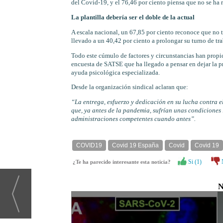
del Covid-19, y el 76,46 por ciento piensa que no se ha 
La plantilla debería ser el doble de la actual
A escala nacional, un 67,85 por ciento reconoce que no t
llevado a un 40,42 por ciento a prolongar su turno de tr
Todo este cúmulo de factores y circunstancias han propic
encuesta de SATSE que ha llegado a pensar en dejar la pr
ayuda psicológica especializada.
Desde la organización sindical aclaran que:
“La entrega, esfuerzo y dedicación en su lucha contra e
que, ya antes de la pandemia, sufrían unas condiciones 
administraciones competentes cuando antes”.
COVID19
Covid 19 España
Covid
Covid 19
Si (
1
)
¿Te ha parecido interesante esta noticia?
N