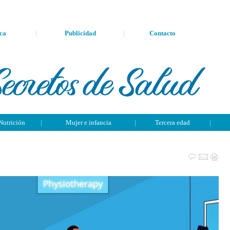
ca
|
Publicidad
|
Contacto
Nutrición
|
Mujer e infancia
|
Tercera edad
|