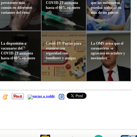
persistente más
COVID-19 aumenta
que las enfermeras
común en diferentes
hasta el 60% en enero
puedan trabajar en
variantes del virus
más de un puesto
La disposición a
Covid-19: Pautas para
La OMS avisa que el
vacunarse del
reunirse con
coronavirus se
COVID-19 aumenta
seguridad con
agravará en octubre y
hasta el 60% en enero
familiares y amigos
noviembre