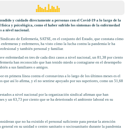
atendido y cuidado directamente a personas con el Covid-19 a lo largo de la
 física y psicológica, como el haber sufrido los síntomas de la enfermedad
s a nivel nacional.
l Sindicato de Enfermería, SATSE, en el conjunto del Estado, que constata cómo
las enfermeras y enfermeros, ha visto cómo la lucha contra la pandemia le ha
ofesional y también personal y familiar.
ve enfermedad en tres de cada diez casos a nivel nacional, un 81,38 por ciento
Enfermería han reconocido que han tenido miedo a contagiarse en el desempeño
mbién a sus familiares o amigos.
r en primera línea contra el coronavirus a lo largo de los últimos meses es el
los que así lo afirma, y el no sentirse apoyado por sus superiores, como un 51,68
estados a nivel nacional por la organización sindical afirman que han
es y un 63,73 por ciento que se ha deteriorado el ambiente laboral en su
onsideran que no ha existido el personal suficiente para prestar la atención
n general en su unidad o centro sanitario o sociosanitario durante la pandemia