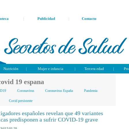
oteca
|
Publicidad
|
Contacto
Nutrición
|
Mujer e infancia
|
Tercera edad
|
Pro
covid 19 espana
D19
Coronavirus
Coronavirus España
Pandemia
Covid persistente
tigadores españoles revelan que 49 variantes
icas predisponen a sufrir COVID-19 grave
23
@
13:01:20