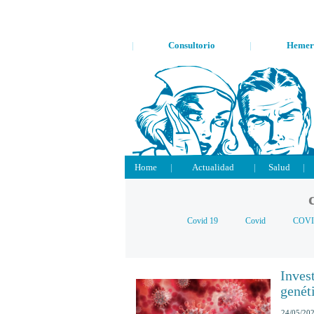
|
Consultorio
|
Hemer
Home
|
Actualidad
|
Salud
|
Covid 19
Covid
COVI
Inves
genét
24/05/20