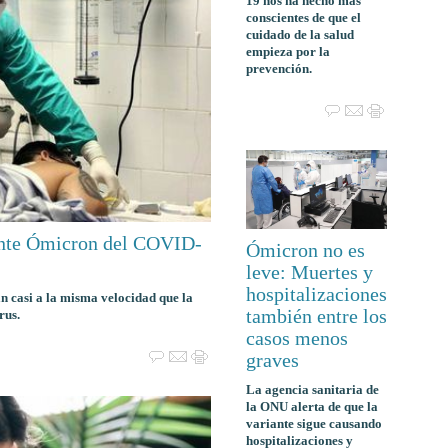
19 nos ha hecho más
conscientes de que el
cuidado de la salud
empieza por la
prevención.
iante Ómicron del COVID-
Ómicron no es
leve: Muertes y
hospitalizaciones
 casi a la misma velocidad que la
también entre los
rus.
casos menos
graves
La agencia sanitaria de
la ONU alerta de que la
variante sigue causando
hospitalizaciones y