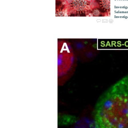
Investig
Salamanc
Investig