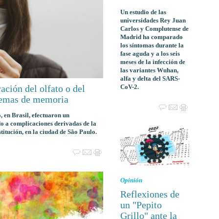
Un estudio de las
universidades Rey Juan
Carlos y Complutense de
Madrid ha comparado
los síntomas durante la
fase aguda y a los seis
meses de la infección de
las variantes Wuhan,
alfa y delta del SARS-
CoV-2.
ración del olfato o del
lemas de memoria
, en Brasil, efectuaron un
do a complicaciones derivadas de la
titución, en la ciudad de São Paulo.
Opinión
Reflexiones de
un "Pepito
Grillo" ante la