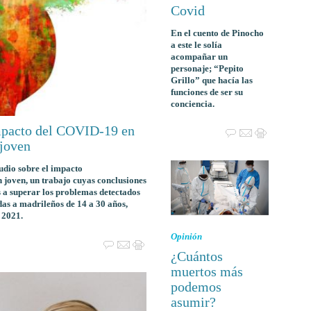
Covid
En el cuento de Pinocho
a este le solía
acompañar un
personaje; “Pepito
Grillo” que hacía las
funciones de ser su
conciencia.
impacto del COVID-19 en
 joven
dio sobre el impacto
joven, un trabajo cuyas conclusiones
s a superar los problemas detectados
das a madrileños de 14 a 30 años,
 2021.
Opinión
¿Cuántos
muertos más
podemos
asumir?