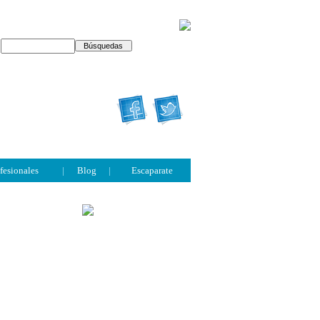
fesionales
|
Blog
|
Escaparate