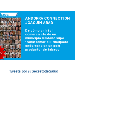
Tweets por @SecretodeSalud