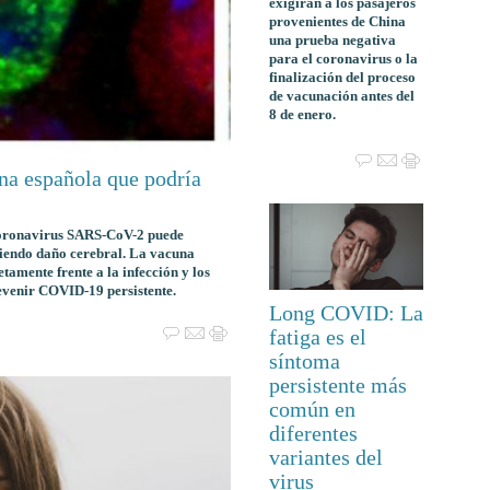
exigirán a los pasajeros
provenientes de China
una prueba negativa
para el coronavirus o la
finalización del proceso
de vacunación antes del
8 de enero.
na española que podría
coronavirus SARS-CoV-2 puede
uciendo daño cerebral. La vacuna
amente frente a la infección y los
evenir COVID-19 persistente.
Long COVID: La
fatiga es el
síntoma
persistente más
común en
diferentes
variantes del
virus