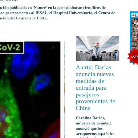
ación publicada en 'Nature' en la que colaboran científicos de
a pertenecientes al IBSAL, el Hospital Universitario, el Centro de
ación del Cáncer y la USAL.
Alerta: Darias
anuncia nuevas
medidas de
entrada para
pasajeros
provenientes de
China
Carolina Darias,
ministra de Sanidad,
anunció que los
aeropuertos españoles