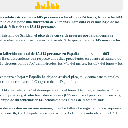
endido este viernes a 605 personas en las últimas 24 horas, frente a las 683
r, lo que supone una diferencia de 78 menos. Este dato es el más bajo de los
tal de fallecidos en 15.843 personas.
 Ministerio de Sanidad,
el pico de la curva de muertes por la pandemia se
allecidos
como consecuencia del Covid-19, lo que representa
345 más que los
n fallecido un total de 15.843 personas en España
, lo que supone
605
a línea descendente con respecto a los días precedentes en cuanto al número de
683 decesos
por los 757 del miércoles, los 743 del martes; los 637 del lunes y los
a comenzó a bajar y
España ha dejado atrás el pico
, tal y como este miércoles
su comparecencia en el Congreso de los Diputados.
 a 809 el sábado, a 674 el domingo y a 637 el lunes. Después, ascendió a 743 el
ar al que se registraba hace dos semanas
(655 muertos el jueves 26 de marzo),
tiempo de un centenar de fallecidos diarios a más de medio millar
.
os decesos diarios en una semana
, pues los fallecidos registrados hoy suponen
ado y un 36,3% de bajada con respecto a los 950 que se contabilizaban el 2 de