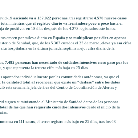
Covid-19
asciende ya a 157.022 personas
, tras registrarse
4.576 nuevos casos
 total, mientras que
el registro diario va frenándose poco a poco
hasta el
aja de positivos en 18 días después de los 4.273 registrados este lunes.
rus crecen por miles a diario en España y
se multiplican por diez en apenas
nisterio de Sanidad, que, de los 5.367 curados el 25 de marzo,
eleva ya esa cifra
lta hospitalaria en la última jornada, séptima mejor cifra diaria de la
os,
7.482 personas han necesitado de cuidados intensivos en su paso por los
 y que representa la tercera cifra más baja en 25 días.
los aportados individualmente por las comunidades autónomas, ya que el
 la cantidad total al reconocer que existe un “desfase” entre los datos
ció esta semana la jefa de área del Centro de Coordinación de Alertas y
rid siguen suministrando al Ministerio de Sanidad datos de las personas
total de las que han requerido cuidados intensivos
desde el inicio de la
mías.
aumenta en 111 casos
, el tercer registro más bajo en 25 días, tras los 63