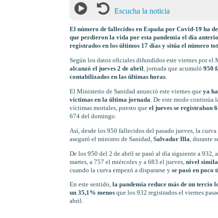
Escucha la noticia
El número de fallecidos en España por Covid-19 ha desc
que perdieron la vida por esta pandemia el día anterio
registrados en los últimos 17 días y sitúa el número to
Según los datos oficiales difundidos este viernes por el
alcanzó el jueves 2 de abril
, jornada que acumuló
950 f
contabilizados en las últimas horas
.
El Ministerio de Sanidad anunció este viernes que
ya ha
víctimas en la última jornada
. De este modo continúa l
víctimas mortales, puesto que
el jueves se registraban 
674 del domingo.
Así, desde los 950 fallecidos del pasado jueves, la curv
aseguró el ministro de Sanidad,
Salvador Illa
, durante 
De los 950 del 2 de abril se pasó al día siguiente a 932,
martes, a 757 el miércoles y a 683 el jueves,
nivel simil
cuando la curva empezó a dispararse y
se pasó en poco 
En este sentido,
la pandemia reduce más de un tercio l
un 35,1% menos
que los 932 registrados el viernes pas
abril.