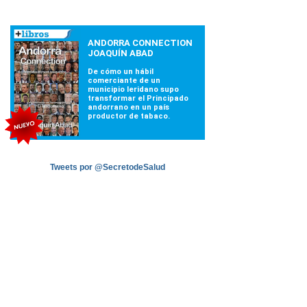
Tweets por @SecretodeSalud