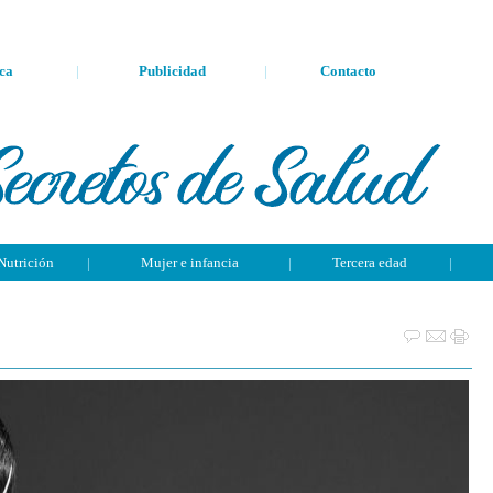
ca
|
Publicidad
|
Contacto
Nutrición
|
Mujer e infancia
|
Tercera edad
|