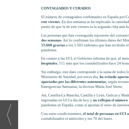
CONTAGIADOS Y CURADOS
El número de contagiados confirmados en España por 
este viernes
. En dos semanas se ha triplicado la cantidad
punto de que la de este viernes es la segunda cifra más b
Las personas que han conseguido reponerse del coronavi
dos semanas
. Así lo confirman los últimos datos del Mi
55.668 gracias
a los 3.503 enfermos que han recibido el a
pandemia.
En cuanto a las UCI, el Gobierno informa de que, al men
hospitales
, 111 más que los contabilizados hace 24 horas,
Sin embargo, este dato corresponde a la suma de todos 
Ministerio de Sanidad, por tercer día,
ha evitado aportar
aportados por las diferentes autonomías
, según recono
Emergencias Sanitarias, la doctora María José Sierra.
Así, Castilla-La Mancha, Castilla y León, Galicia y Mad
ingresadas en UCI a día de hoy y
no reflejan el número 
pandemia en España, como sí aportan el resto de autono
Con estos condicionantes,
el total de personas en UCI 
contabilizados el miércoles y los 70 del lunes.