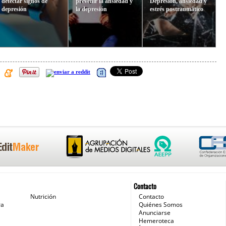
detectar signos de
prevenir la ansiedad y
Depresión, ansiedad y
depresión
la depresión
estrés postraumático
Contacto
Nutrición
Contacto
ra
Quiénes Somos
Anunciarse
Hemeroteca