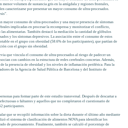
n menor volumen de sustancia gris en la amígdala y regiones frontales,
len caracterizarse por presentar un mayor consumo de ultra-procesados.
sis”.
e un mayor consumo de ultra-procesados y una mayor presencia de síntomas
rales implicadas en procesar la recompensa y monitorizar el conflicto,
o las alimentarias. También destacó la mediación la cantidad de glóbulos
sados y los síntomas depresivos. La asociación entre el consumo de estos
otable en el grupo con obesidad (58.6% de los participantes), que partían de
ión con el grupo sin obesidad.
evia que vincula el consumo de ultra-procesados al riesgo de padecer un
socian con cambios en la estructura de redes cerebrales concretas. Además,
e la presencia de obesidad y los niveles de inflamación periférica. Para la
adores de la Agencia de Salud Pública de Barcelona y del Instituto de
personas para formar parte de este estudio transversal. Después de descartar a
fectuosas o faltantes y aquellos que no completaron el cuestionario de
2 participantes.
lar que se recopiló información sobre la dieta durante el último año mediante
lizó el sistema de clasificación de alimentos NOVA para identificar los
rado de procesamiento. Finalmente, también se calculó el porcentaje de