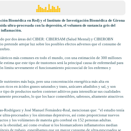
ción Biomédica en Red) y el Instituto de Investigación Biomédica de Girona
ida ultra-procesada con la depresión, el volumen de sustancia gris del
 inflamación.
iderado por dos áreas del CIBER: CIBERSAM (Salud Mental) y CIBEROBN
io pretende arrojar luz sobre los posibles efectos adversos que el consumo de
erebro.
quiátricos más comunes en todo el mundo, con una estimación de 300 millones
e estima que este tipo de trastornos será la principal causa de enfermedad para
sión limita severamente el funcionamiento psicosocial de los enfermos y
de nutrientes más baja, pero una concentración energética más alta en
 ricos en ácidos grasos saturados y trans, azúcares añadidos y sal, y son
ste tipo de productos suelen contener aditivos para intensificar sus cualidades
mamente procesados, lo que los hace comestibles, sabrosos, altamente atractivos
eras-Rodríguez y José Manuel Fernández-Real, mencionan que: “el estudio tenía
e ultra-procesados y los síntomas depresivos, así como proporcionar nuevos
uctos y los volúmenes de materia gris cerebral en 152 personas adultas.
n la obesidad, así como evaluar si los biomarcadores inflamatorios median
ótesis de trabajo, esperábamos que un mayor consumo de ultra-procesados se