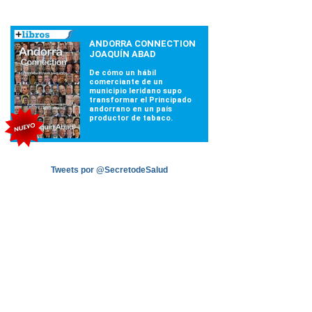
Tweets por @SecretodeSalud