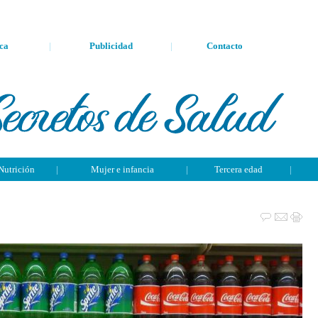
ca
|
Publicidad
|
Contacto
Nutrición
|
Mujer e infancia
|
Tercera edad
|