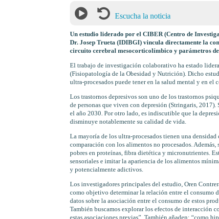
Escucha la noticia
Un estudio liderado por el CIBER (Centro de Investiga
Dr. Josep Trueta (IDIBGI) vincula directamente la com
circuito cerebral mesocorticolímbico y parámetros de
El trabajo de investigación colaborativo ha estado l
(Fisiopatología de la Obesidad y Nutrición). Dicho estud
ultra-procesados puede tener en la salud mental y en el c
Los trastornos depresivos son uno de los trastornos psi
de personas que viven con depresión (Stringaris, 2017). S
el año 2030. Por otro lado, es indiscutible que la depre
disminuye notablemente su calidad de vida.
La mayoría de los ultra-procesados tienen una densidad 
comparación con los alimentos no procesados. Además, son
pobres en proteínas, fibra dietética y micronutrientes. E
sensoriales e imitar la apariencia de los alimentos míni
y potencialmente adictivos.
Los investigadores principales del estudio, Oren Contr
como objetivo determinar la relación entre el consumo d
datos sobre la asociación entre el consumo de estos prod
También buscamos explorar los efectos de interacción co
estas asociaciones previas”. También añaden: “como hip