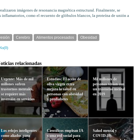
 realizaron imágenes de resonancia magnética estructural. Finalmente, se
inflamatorios, como el recuento de glóbulos blancos, la proteína de unión a
esión
Cerebro
Alimentos procesados
Obesidad
No(
0
)
oticias relacionadas
Urgente: Más de mil
Estudios: El aceite de
Mil millones de
millones sufren
oliva virgen extra
personas vivían con
trastornos mentales,
mejora la salud en
un trastorno mental
se requiere más
personas con obesidad
en 2019
inversión en servicios
y prediabetes
Los relojes inteligentes
Científicos emplean IA
Salud mental y
como aliados para
y una red social para
COVID-19: