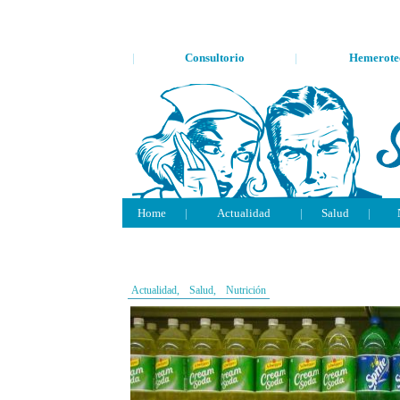
|
Consultorio
|
Hemerote
Home
|
Actualidad
|
Salud
|
Actualidad,
Salud,
Nutrición