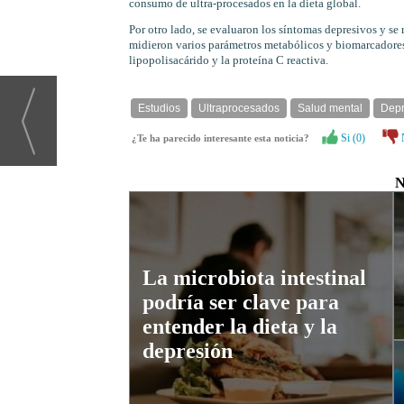
consumo de ultra-procesados en la dieta global.
Por otro lado, se evaluaron los síntomas depresivos y se
midieron varios parámetros metabólicos y biomarcadores 
lipopolisacárido y la proteína C reactiva.
Estudios
Ultraprocesados
Salud mental
Depr
Si (
0
)
¿Te ha parecido interesante esta noticia?
N
La microbiota intestinal
podría ser clave para
entender la dieta y la
depresión