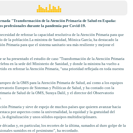
jornada "Transformación de la Atención Primaria de Salud en España:
los profesionales durante la pandemia por Covid-19.
ecesidad de reforzar la capacidad resolutiva de la Atención Primaria para que
dado de la población.La ministra de Sanidad, Mónica García, ha destacado la
ón Primaria para que el sistema sanitario sea más resiliente y mejorar el
ue se ha presentado el estudio de caso "Transformación de la Atención Primaria
lebra en la sede del Ministerio de Sanidad, y donde la ministra ha vuelto a
do en reforzar la Atención Primaria, “una prioridad reflejada en toda nuestra
Europeo de la OMS para la Atención Primaria de Salud, así como a los equipos
rvatorio Europeo de Sistemas y Políticas de Salud, y ha contado con la
rimaria de Salud de la OMS, Suraya Dalil, y el director del Observatorio
.
nción Primaria y sirve de espejo de muchos países que quieren avanzar hacia
estaca por aspectos como la universalidad, la equidad y la gratuidad del
n, la digitalización y unos sólidos equipos multidisciplinares.
décadas y, en particular, los recortes de la última, sumados al duro golpe de la
sionales sumidos en el pesimismo”, ha recordado.