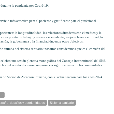
s durante la pandemia por Covid-19.
ervicio más atractivo para el paciente y gratificante para el profesional
pacientes; la longitudinalidad, las relaciones duraderas con el médico y la
n su puesto de trabajo y retener así su talento; mejorar la accesibilidad, la
zación, la gobernanza o la financiación, entre otros objetivos.
de entrada del sistema sanitario; nosotros consideramos que es el corazón del
celebró una sesión plenaria monográfica del Consejo Interterritorial del SNS,
e la cual se establecieron compromisos significativos con las comunidades
n de Acción de Atención Primaria, con su actualización para los años 2024-
19
spaña: desafíos y oportunidades
Sistema sanitario