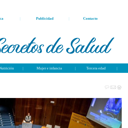
ca
|
Publicidad
|
Contacto
Nutrición
|
Mujer e infancia
|
Tercera edad
|