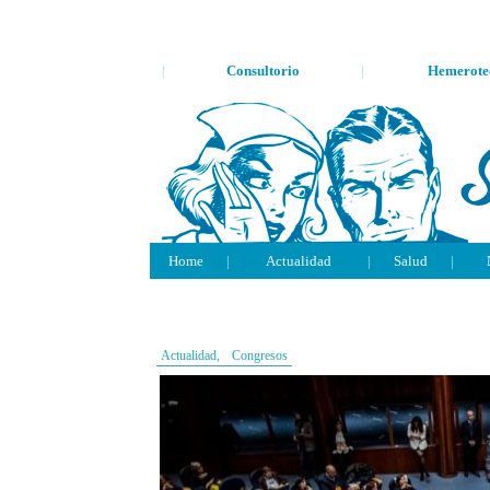
|
Consultorio
|
Hemerote
Home
|
Actualidad
|
Salud
|
Actualidad,
Congresos