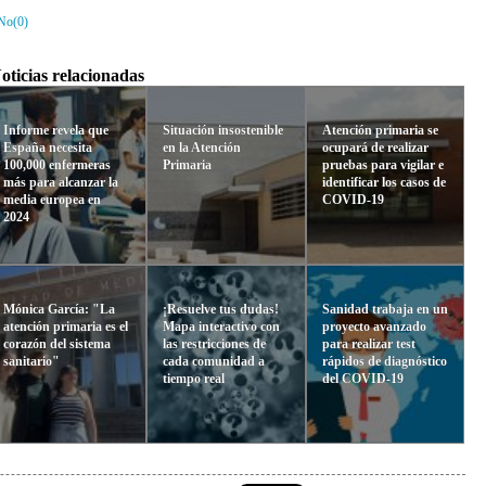
No(
0
)
oticias relacionadas
Informe revela que
Situación insostenible
Atención primaria se
España necesita
en la Atención
ocupará de realizar
100,000 enfermeras
Primaria
pruebas para vigilar e
más para alcanzar la
identificar los casos de
media europea en
COVID-19
2024
Mónica García: "La
¡Resuelve tus dudas!
Sanidad trabaja en un
atención primaria es el
Mapa interactivo con
proyecto avanzado
corazón del sistema
las restricciones de
para realizar test
sanitario"
cada comunidad a
rápidos de diagnóstico
tiempo real
del COVID-19