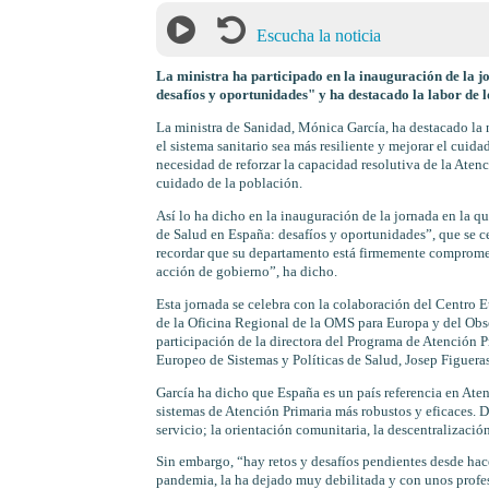
Escucha la noticia
La ministra ha participado en la inauguración de la 
desafíos y oportunidades" y ha destacado la labor de 
La ministra de Sanidad, Mónica García, ha destacado la n
el sistema sanitario sea más resiliente y mejorar el cui
necesidad de reforzar la capacidad resolutiva de la Atenci
cuidado de la población.
Así lo ha dicho en la inauguración de la jornada en la q
de Salud en España: desafíos y oportunidades”, que se ce
recordar que su departamento está firmemente comprometi
acción de gobierno”, ha dicho.
Esta jornada se celebra con la colaboración del Centro 
de la Oficina Regional de la OMS para Europa y del Obse
participación de la directora del Programa de Atención P
Europeo de Sistemas y Políticas de Salud, Josep Figueras
García ha dicho que España es un país referencia en Ate
sistemas de Atención Primaria más robustos y eficaces. D
servicio; la orientación comunitaria, la descentralizació
Sin embargo, “hay retos y desafíos pendientes desde hace 
pandemia, la ha dejado muy debilitada y con unos profe