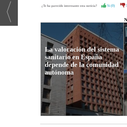
Si (
0
)
¿Te ha parecido interesante esta noticia?
N
La valoración del sistema
sanitario en España
depende de la comunidad
autónoma