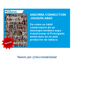
Tweets por @SecretodeSalud