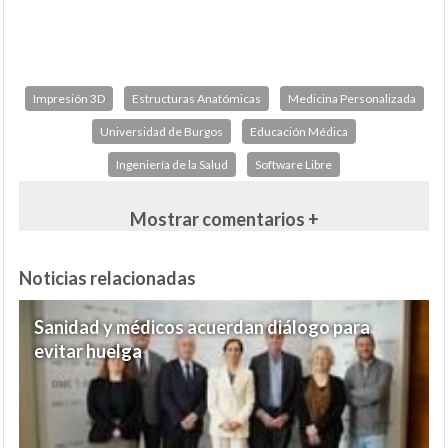
Impresión 3D
Estructuras Anatómicas
Medicina Personalizada
Universidad de Burgos
Educación Médica
Ingeniería de la Salud
Software Libre
Mostrar comentarios +
Noticias relacionadas
Sanidad y médicos acuerdan diálogo para
evitar huelga